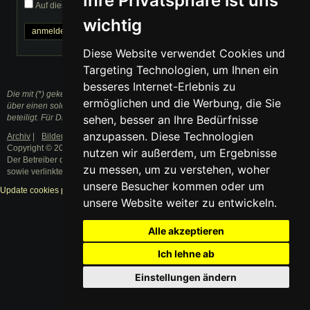
Ihre Privatsphäre ist uns
Auf diesem Computer eingeloggt bleiben
wichtig
Passwort vergessen?
Diese Website verwendet Cookies und
Targeting Technologien, um Ihnen ein
besseres Internet-Erlebnis zu
Die mit (*) gekennzeichneten Links sind sogenannte Affiliate Links. Kommt
ermöglichen und die Werbung, die Sie
über einen solchen Link ein Einkauf zustande, werden wir mit einer Provision
beteiligt. Für Dich entstehen dabei keine Mehrkosten.
sehen, besser an Ihre Bedürfnisse
anzupassen. Diese Technologien
Archiv
|
Bilder
|
Datenschutzerklärung
|
Impressum
Copyright © 2003 - 2021 · Alle Rechte vorbehalten.
nutzen wir außerdem, um Ergebnisse
Der Betreiber distanziert sich ausdrücklich von den Inhalten der Forenbeiträge
zu messen, um zu verstehen, woher
sowie verlinkter Internetseiten.
unsere Besucher kommen oder um
Update cookies preferences
unsere Website weiter zu entwickeln.
Alle akzeptieren
Ich lehne ab
Einstellungen ändern