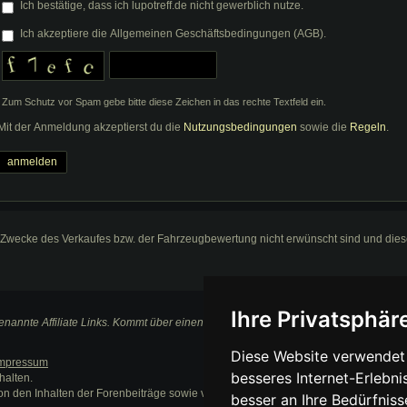
Ich bestätige, dass ich lupotreff.de nicht gewerblich nutze.
Ich akzeptiere die Allgemeinen Geschäftsbedingungen (AGB).
Zum Schutz vor Spam gebe bitte diese Zeichen in das rechte Textfeld ein.
Mit der Anmeldung akzeptierst du die
Nutzungsbedingungen
sowie die
Regeln
.
 Zwecke des Verkaufes bzw. der Fahrzeugbewertung nicht erwünscht sind und die
Ihre Privatsphäre
nannte Affiliate Links. Kommt über einen solchen Link ein Einkauf zustande, werden 
Diese Website verwendet 
mpressum
besseres Internet-Erlebni
halten.
on den Inhalten der Forenbeiträge sowie verlinkter Internetseiten.
besser an Ihre Bedürfnis