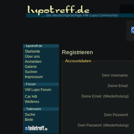
.: lupotreff.de
Registrieren
Startseite
Über uns
Accountdaten
Anmelden
Galerie
Suchen
Dein Username:
Impressum
.:
Forum
Deine Email:
VW Lupo Forum
Deine Email:
(Wiederholung)
Car Hifi
Weiteres
.:
Teilemarkt
Suche
Dein Passwort:
Biete
Dein Passwort:
(Wiederholung)