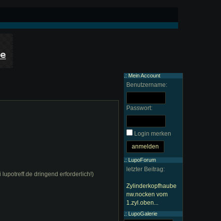
.: Mein Account
Benutzername:
Passwort:
Login merken
.: LupoForum
letzter Beitrag:
lupotreff.de dringend erforderlich!)
Zylinderkopfhaube
nw.nocken vom
1.zyl.oben...
.: LupoGalerie