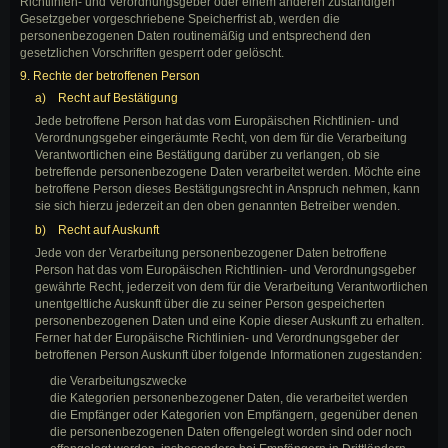
Richtlinien- und Verordnungsgeber oder einem anderen zuständigen
Gesetzgeber vorgeschriebene Speicherfrist ab, werden die
personenbezogenen Daten routinemäßig und entsprechend den
gesetzlichen Vorschriften gesperrt oder gelöscht.
9. Rechte der betroffenen Person
a) Recht auf Bestätigung
Jede betroffene Person hat das vom Europäischen Richtlinien- und
Verordnungsgeber eingeräumte Recht, von dem für die Verarbeitung
Verantwortlichen eine Bestätigung darüber zu verlangen, ob sie
betreffende personenbezogene Daten verarbeitet werden. Möchte eine
betroffene Person dieses Bestätigungsrecht in Anspruch nehmen, kann
sie sich hierzu jederzeit an den oben genannten Betreiber wenden.
b) Recht auf Auskunft
Jede von der Verarbeitung personenbezogener Daten betroffene
Person hat das vom Europäischen Richtlinien- und Verordnungsgeber
gewährte Recht, jederzeit von dem für die Verarbeitung Verantwortlichen
unentgeltliche Auskunft über die zu seiner Person gespeicherten
personenbezogenen Daten und eine Kopie dieser Auskunft zu erhalten.
Ferner hat der Europäische Richtlinien- und Verordnungsgeber der
betroffenen Person Auskunft über folgende Informationen zugestanden:
die Verarbeitungszwecke
die Kategorien personenbezogener Daten, die verarbeitet werden
die Empfänger oder Kategorien von Empfängern, gegenüber denen
die personenbezogenen Daten offengelegt worden sind oder noch