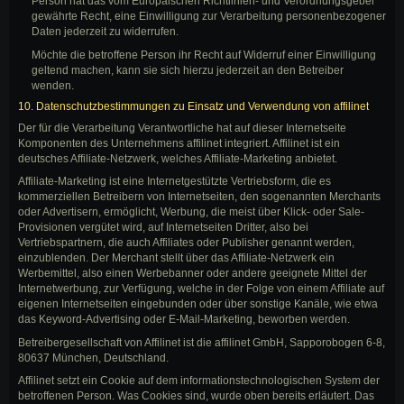
Person hat das vom Europäischen Richtlinien- und Verordnungsgeber
gewährte Recht, eine Einwilligung zur Verarbeitung personenbezogener
Daten jederzeit zu widerrufen.
Möchte die betroffene Person ihr Recht auf Widerruf einer Einwilligung
geltend machen, kann sie sich hierzu jederzeit an den Betreiber
wenden.
10. Datenschutzbestimmungen zu Einsatz und Verwendung von affilinet
Der für die Verarbeitung Verantwortliche hat auf dieser Internetseite
Komponenten des Unternehmens affilinet integriert. Affilinet ist ein
deutsches Affiliate-Netzwerk, welches Affiliate-Marketing anbietet.
Affiliate-Marketing ist eine Internetgestützte Vertriebsform, die es
kommerziellen Betreibern von Internetseiten, den sogenannten Merchants
oder Advertisern, ermöglicht, Werbung, die meist über Klick- oder Sale-
Provisionen vergütet wird, auf Internetseiten Dritter, also bei
Vertriebspartnern, die auch Affiliates oder Publisher genannt werden,
einzublenden. Der Merchant stellt über das Affiliate-Netzwerk ein
Werbemittel, also einen Werbebanner oder andere geeignete Mittel der
Internetwerbung, zur Verfügung, welche in der Folge von einem Affiliate auf
eigenen Internetseiten eingebunden oder über sonstige Kanäle, wie etwa
das Keyword-Advertising oder E-Mail-Marketing, beworben werden.
Betreibergesellschaft von Affilinet ist die affilinet GmbH, Sapporobogen 6-8,
80637 München, Deutschland.
Affilinet setzt ein Cookie auf dem informationstechnologischen System der
betroffenen Person. Was Cookies sind, wurde oben bereits erläutert. Das