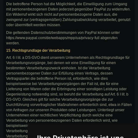
Die betroffene Person hat die Möglichkeit, die Einwilligung zum Umgang
mit personenbezogenen Daten jederzeit gegenüber PayPal zu widerrufen.
Ein Widerruf wirkt sich nicht auf personenbezogene Daten aus, die
zwingend zur (vertragsgemäßen) Zahlungsabwicklung verarbeitet, genutzt
oder übermittelt werden müssen.
Die geltenden Datenschutzbestimmungen von PayPal können unter
https://www.paypal.com/de/webapps/mpp/ua/privacy-full abgerufen
werden.
15. Rechtsgrundlage der Verarbeitung
Art. 6 I lit. a DS-GVO dient unserem Unternehmen als Rechtsgrundlage für
Verarbeitungsvorgänge, bei denen wir eine Einwilligung für einen
bestimmten Verarbeitungszweck einholen. Ist die Verarbeitung
personenbezogener Daten zur Erfüllung eines Vertrags, dessen
Vertragspartei die betroffene Person ist, erforderlich, wie dies
beispielsweise bei Verarbeitungsvorgängen der Fall ist, die für eine
Lieferung von Waren oder die Erbringung einer sonstigen Leistung oder
Gegenleistung notwendig sind, so beruht die Verarbeitung auf Art. 6 I lit. b
DS-GVO. Gleiches gilt für solche Verarbeitungsvorgänge die zur
Durchführung vorvertraglicher Maßnahmen erforderlich sind, etwa in Fällen
von Anfragen zur unseren Produkten oder Leistungen. Unterliegt unser
Unternehmen einer rechtlichen Verpflichtung durch welche eine
Verarbeitung von personenbezogenen Daten erforderlich wird, wie
beispielsweise zur Erfüllung steuerlicher Pflichten, so basiert die
Verarbeitung auf Art. 6 I lit. c DS-GVO. In seltenen Fällen könnte die
Verarbeitung von personenbezogenen Daten erforderlich werden, um