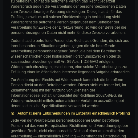
zu betreiben, so hat die betroffene Person das Recht, jederzeit
Widerspruch gegen die Verarbeitung der personenbezogenen Daten
zum Zwecke derartiger Werbung einzulegen. Dies gilt auch für das
Profiling, soweit es mit solcher Direktwerbung in Verbindung steht.
Widerspricht die betroffene Person gegenüber dem Betreiber der
Verarbeitung für Zwecke der Direktwerbung, so wird der Betreiber die
personenbezogenen Daten nicht mehr für diese Zwecke verarbeiten.
Zudem hat die betroffene Person das Recht, aus Gründen, die sich aus
ihrer besonderen Situation ergeben, gegen die sie betreffende
Verarbeitung personenbezogener Daten, die bei dem Betreiber zu
wissenschaftlichen oder historischen Forschungszwecken oder zu
statistischen Zwecken gemäß Art. 89 Abs. 1 DS-GVO erfolgen,
Widerspruch einzulegen, es sei denn, eine solche Verarbeitung ist zur
Erfüllung einer im öffentlichen Interesse liegenden Aufgabe erforderlich.
Zur Ausübung des Rechts auf Widerspruch kann sich die betroffene
Person direkt an den Betreiber wenden. Dieser steht es ferner frei, im
Zusammenhang mit der Nutzung von Diensten der
Informationsgesellschaft, ungeachtet der Richtlinie 2002/58/EG, ihr
Widerspruchsrecht mittels automatisierter Verfahren auszuüben, bei
denen technische Spezifikationen verwendet werden.
h) Automatisierte Entscheidungen im Einzelfall einschließlich Profiling
Jede von der Verarbeitung personenbezogener Daten betroffene
Person hat das vom Europäischen Richtlinien- und Verordnungsgeber
gewährte Recht, nicht einer ausschließlich auf einer automatisierten
Verarbeitung — einschließlich Profiling — beruhenden Entscheidung