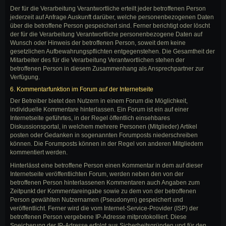
Der für die Verarbeitung Verantwortliche erteilt jeder betroffenen Person
jederzeit auf Anfrage Auskunft darüber, welche personenbezogenen Daten
über die betroffene Person gespeichert sind. Ferner berichtigt oder löscht
der für die Verarbeitung Verantwortliche personenbezogene Daten auf
Wunsch oder Hinweis der betroffenen Person, soweit dem keine
gesetzlichen Aufbewahrungspflichten entgegenstehen. Die Gesamtheit der
Mitarbeiter des für die Verarbeitung Verantwortlichen stehen der
betroffenen Person in diesem Zusammenhang als Ansprechpartner zur
Verfügung.
6. Kommentarfunktion im Forum auf der Internetseite
Der Betreiber bietet den Nutzern in einem Forum die Möglichkeit,
individuelle Kommentare hinterlassen. Ein Forum ist ein auf einer
Internetseite geführtes, in der Regel öffentlich einsehbares
Diskussionsportal, in welchem mehrere Personen (Mitglieder) Artikel
posten oder Gedanken in sogenannten Forumposts niederschreiben
können. Die Forumposts können in der Regel von anderen Mitgliedern
kommentiert werden.
Hinterlässt eine betroffene Person einen Kommentar in dem auf dieser
Internetseite veröffentlichten Forum, werden neben den von der
betroffenen Person hinterlassenen Kommentaren auch Angaben zum
Zeitpunkt der Kommentareingabe sowie zu dem von der betroffenen
Person gewählten Nutzernamen (Pseudonym) gespeichert und
veröffentlicht. Ferner wird die vom Internet-Service-Provider (ISP) der
betroffenen Person vergebene IP-Adresse mitprotokolliert. Diese
Speicherung der IP-Adresse erfolgt aus Sicherheitsgründen und für den