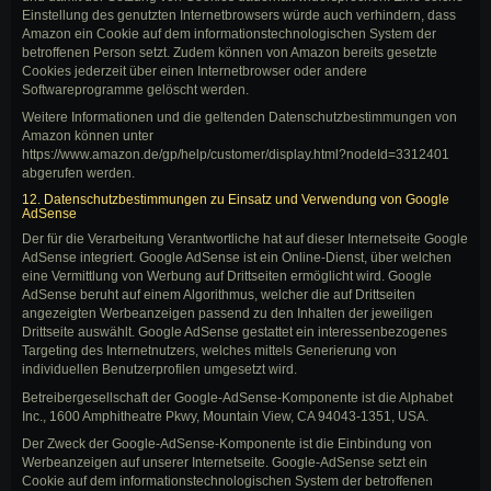
Einstellung des genutzten Internetbrowsers würde auch verhindern, dass
Amazon ein Cookie auf dem informationstechnologischen System der
betroffenen Person setzt. Zudem können von Amazon bereits gesetzte
Cookies jederzeit über einen Internetbrowser oder andere
Softwareprogramme gelöscht werden.
Weitere Informationen und die geltenden Datenschutzbestimmungen von
Amazon können unter
https://www.amazon.de/gp/help/customer/display.html?nodeId=3312401
abgerufen werden.
12. Datenschutzbestimmungen zu Einsatz und Verwendung von Google
AdSense
Der für die Verarbeitung Verantwortliche hat auf dieser Internetseite Google
AdSense integriert. Google AdSense ist ein Online-Dienst, über welchen
eine Vermittlung von Werbung auf Drittseiten ermöglicht wird. Google
AdSense beruht auf einem Algorithmus, welcher die auf Drittseiten
angezeigten Werbeanzeigen passend zu den Inhalten der jeweiligen
Drittseite auswählt. Google AdSense gestattet ein interessenbezogenes
Targeting des Internetnutzers, welches mittels Generierung von
individuellen Benutzerprofilen umgesetzt wird.
Betreibergesellschaft der Google-AdSense-Komponente ist die Alphabet
Inc., 1600 Amphitheatre Pkwy, Mountain View, CA 94043-1351, USA.
Der Zweck der Google-AdSense-Komponente ist die Einbindung von
Werbeanzeigen auf unserer Internetseite. Google-AdSense setzt ein
Cookie auf dem informationstechnologischen System der betroffenen