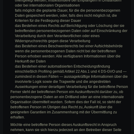
offengelegt werden, insbesondere bei Empfängern in Drittländern
oder bei internationalen Organisationen
falls möglich die geplante Dauer, für die die personenbezogenen
Daten gespeichert werden, oder, falls dies nicht möglich ist, die
Kriterien für die Festlegung dieser Dauer
das Bestehen eines Rechts auf Berichtigung oder Löschung der sie
betreffenden personenbezogenen Daten oder auf Einschränkung der
Verarbeitung durch den Verantwortlichen oder eines
Widerspruchsrechts gegen diese Verarbeitung
das Bestehen eines Beschwerderechts bei einer Aufsichtsbehörde
wenn die personenbezogenen Daten nicht bei der betroffenen
Person erhoben werden: Alle verfügbaren Informationen über die
Herkunft der Daten
das Bestehen einer automatisierten Entscheidungsfindung
einschließlich Profiling gemäß Artikel 22 Abs.1 und 4 DS-GVO und —
zumindest in diesen Fällen — aussagekräftige Informationen über die
involvierte Logik sowie die Tragweite und die angestrebten
Auswirkungen einer derartigen Verarbeitung für die betroffene Person
Ferner steht der betroffenen Person ein Auskunftsrecht darüber zu, ob
personenbezogene Daten an ein Drittland oder an eine internationale
Organisation übermittelt wurden. Sofern dies der Fall ist, so steht der
betroffenen Person im Übrigen das Recht zu, Auskunft über die
geeigneten Garantien im Zusammenhang mit der Übermittlung zu
erhalten.
Möchte eine betroffene Person dieses Auskunftsrecht in Anspruch
nehmen, kann sie sich hierzu jederzeit an den Betreiber dieser Seite