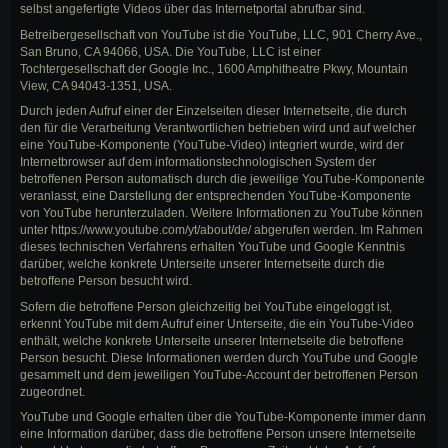
selbst angefertigte Videos über das Internetportal abrufbar sind.
Betreibergesellschaft von YouTube ist die YouTube, LLC, 901 Cherry Ave.,
San Bruno, CA 94066, USA. Die YouTube, LLC ist einer
Tochtergesellschaft der Google Inc., 1600 Amphitheatre Pkwy, Mountain
View, CA 94043-1351, USA.
Durch jeden Aufruf einer der Einzelseiten dieser Internetseite, die durch
den für die Verarbeitung Verantwortlichen betrieben wird und auf welcher
eine YouTube-Komponente (YouTube-Video) integriert wurde, wird der
Internetbrowser auf dem informationstechnologischen System der
betroffenen Person automatisch durch die jeweilige YouTube-Komponente
veranlasst, eine Darstellung der entsprechenden YouTube-Komponente
von YouTube herunterzuladen. Weitere Informationen zu YouTube können
unter https://www.youtube.com/yt/about/de/ abgerufen werden. Im Rahmen
dieses technischen Verfahrens erhalten YouTube und Google Kenntnis
darüber, welche konkrete Unterseite unserer Internetseite durch die
betroffene Person besucht wird.
Sofern die betroffene Person gleichzeitig bei YouTube eingeloggt ist,
erkennt YouTube mit dem Aufruf einer Unterseite, die ein YouTube-Video
enthält, welche konkrete Unterseite unserer Internetseite die betroffene
Person besucht. Diese Informationen werden durch YouTube und Google
gesammelt und dem jeweiligen YouTube-Account der betroffenen Person
zugeordnet.
YouTube und Google erhalten über die YouTube-Komponente immer dann
eine Information darüber, dass die betroffene Person unsere Internetseite