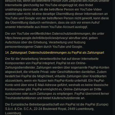
besucht hat, wenn die betroffene Person zum Zeitpunkt des Aufrufs unserer
Internetseite gleichzeitig bei YouTube eingeloggt ist; dies findet
unabhängig davon statt, ob die betroffene Person ein YouTube-Video
anklickt oder nicht. Ist eine derartige Übermittlung dieser Informationen an
YouTube und Google von der betroffenen Person nicht gewollt, kann diese
die Übermittlung dadurch verhindern, dass sie sich vor einem Aufruf
unserer Internetseite aus ihrem YouTube-Account ausloggt.
Die von YouTube veröffentlichten Datenschutzbestimmungen, die unter
https://www.google.de/intl/de/policies/privacy/ abrufbar sind, geben
Aufschluss über die Erhebung, Verarbeitung und Nutzung
personenbezogener Daten durch YouTube und Google.
14. Zahlungsart: Datenschutzbestimmungen zu PayPal als Zahlungsart
Der für die Verarbeitung Verantwortliche hat auf dieser Internetseite
Komponenten von PayPal integriert. PayPal ist ein Online-
Zahlungsdienstleister. Zahlungen werden über sogenannte PayPal-Konten
abgewickelt, die virtuelle Privat- oder Geschäftskonten darstellen. Zudem
besteht bei PayPal die Möglichkeit, virtuelle Zahlungen über Kreditkarten
abzuwickeln, wenn ein Nutzer kein PayPal-Konto unterhält. Ein PayPal-
Konto wird über eine E-Mail-Adresse geführt, weshalb es keine klassische
Kontonummer gibt. PayPal ermöglicht es, Online-Zahlungen an Dritte
auszulösen oder auch Zahlungen zu empfangen. PayPal übernimmt ferner
Treuhänderfunktionen und bietet Käuferschutzdienste an.
Die Europäische Betreibergesellschaft von PayPal ist die PayPal (Europe)
S.à.r.l. & Cie. S.C.A., 22-24 Boulevard Royal, 2449 Luxembourg,
Luxemburg.