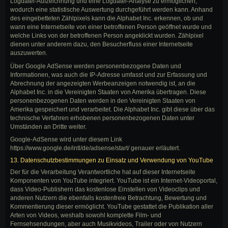
Logdatei-Aufzeichnung und eine Logdatei-Analyse zu ermöglichen,
wodurch eine statistische Auswertung durchgeführt werden kann. Anhand
des eingebetteten Zählpixels kann die Alphabet Inc. erkennen, ob und
wann eine Internetseite von einer betroffenen Person geöffnet wurde und
welche Links von der betroffenen Person angeklickt wurden. Zählpixel
dienen unter anderem dazu, den Besucherfluss einer Internetseite
auszuwerten.
Über Google AdSense werden personenbezogene Daten und
Informationen, was auch die IP-Adresse umfasst und zur Erfassung und
Abrechnung der angezeigten Werbeanzeigen notwendig ist, an die
Alphabet Inc. in die Vereinigten Staaten von Amerika übertragen. Diese
personenbezogenen Daten werden in den Vereinigten Staaten von
Amerika gespeichert und verarbeitet. Die Alphabet Inc. gibt diese über das
technische Verfahren erhobenen personenbezogenen Daten unter
Umständen an Dritte weiter.
Google-AdSense wird unter diesem Link
https://www.google.de/intl/de/adsense/start/ genauer erläutert.
13. Datenschutzbestimmungen zu Einsatz und Verwendung von YouTube
Der für die Verarbeitung Verantwortliche hat auf dieser Internetseite
Komponenten von YouTube integriert. YouTube ist ein Internet-Videoportal,
dass Video-Publishern das kostenlose Einstellen von Videoclips und
anderen Nutzern die ebenfalls kostenfreie Betrachtung, Bewertung und
Kommentierung dieser ermöglicht. YouTube gestattet die Publikation aller
Arten von Videos, weshalb sowohl komplette Film- und
Fernsehsendungen, aber auch Musikvideos, Trailer oder von Nutzern