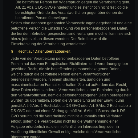
Die betroffene Person hat Widerspruch gegen die Verarbeitung gem.
Art. 21 Abs. 1 DS-GVO eingelegt und es steht noch nicht fest, ob die
berechtigten Gründe des Verantwortlichen gegenüber denen der
betroffenen Person überwiegen.
Sofern eine der oben genannten Voraussetzungen gegeben ist und eine
betroffene Person die Einschränkung von personenbezogenen Daten,
die bei dem Betreiber gespeichert sind, verlangen möchte, kann sie sich
hierzu jederzeit an diesen wenden. Der Betreiber wird die
Einschränkung der Verarbeitung veranlassen.
f) Recht auf Datenübertragbarkeit
Jede von der Verarbeitung personenbezogener Daten betroffene
Person hat das vom Europäischen Richtlinien- und Verordnungsgeber
gewährte Recht, die sie betreffenden personenbezogenen Daten,
welche durch die betroffene Person einem Verantwortlichen
bereitgestellt wurden, in einem strukturierten, gängigen und
maschinenlesbaren Format zu erhalten. Sie hat außerdem das Recht,
diese Daten einem anderen Verantwortlichen ohne Behinderung durch
den Verantwortlichen, dem die personenbezogenen Daten bereitgestellt
wurden, zu übermitteln, sofern die Verarbeitung auf der Einwilligung
gemäß Art. 6 Abs. 1 Buchstabe a DS-GVO oder Art. 9 Abs. 2 Buchstabe a
DS-GVO oder auf einem Vertrag gemäß Art. 6 Abs. 1 Buchstabe b DS-
GVO beruht und die Verarbeitung mithilfe automatisierter Verfahren
erfolgt, sofern die Verarbeitung nicht für die Wahrnehmung einer
Aufgabe erforderlich ist, die im öffentlichen Interesse liegt oder in
Ausübung öffentlicher Gewalt erfolgt, welche dem Verantwortlichen
übertragen wurde.