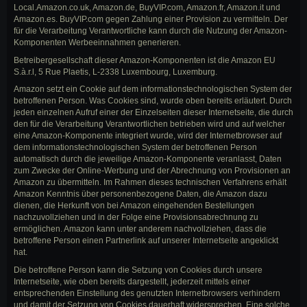
Local.Amazon.co.uk, Amazon.de, BuyVIP.com, Amazon.fr, Amazon.it und
Amazon.es. BuyVIP.com gegen Zahlung einer Provision zu vermitteln. Der
für die Verarbeitung Verantwortliche kann durch die Nutzung der Amazon-
Komponenten Werbeeinnahmen generieren.
Betreibergesellschaft dieser Amazon-Komponenten ist die Amazon EU
S.à.r.l, 5 Rue Plaetis, L-2338 Luxembourg, Luxemburg.
Amazon setzt ein Cookie auf dem informationstechnologischen System der
betroffenen Person. Was Cookies sind, wurde oben bereits erläutert. Durch
jeden einzelnen Aufruf einer der Einzelseiten dieser Internetseite, die durch
den für die Verarbeitung Verantwortlichen betrieben wird und auf welcher
eine Amazon-Komponente integriert wurde, wird der Internetbrowser auf
dem informationstechnologischen System der betroffenen Person
automatisch durch die jeweilige Amazon-Komponente veranlasst, Daten
zum Zwecke der Online-Werbung und der Abrechnung von Provisionen an
Amazon zu übermitteln. Im Rahmen dieses technischen Verfahrens erhält
Amazon Kenntnis über personenbezogene Daten, die Amazon dazu
dienen, die Herkunft von bei Amazon eingehenden Bestellungen
nachzuvollziehen und in der Folge eine Provisionsabrechnung zu
ermöglichen. Amazon kann unter anderem nachvollziehen, dass die
betroffene Person einen Partnerlink auf unserer Internetseite angeklickt
hat.
Die betroffene Person kann die Setzung von Cookies durch unsere
Internetseite, wie oben bereits dargestellt, jederzeit mittels einer
entsprechenden Einstellung des genutzten Internetbrowsers verhindern
und damit der Setzung von Cookies dauerhaft widersprechen. Eine solche