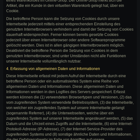
eines Warenkorbes im Online-Shop. Der Online-Shop merkt sich die
Artikel, die ein Kunde in den virtuellen Warenkorb gelegt hat, über ein
Cookie.
Die betroffene Person kann die Setzung von Cookies durch unsere
Internetseite jederzeit mittels einer entsprechenden Einstellung des
genutzten Internetbrowsers verhindern und damit der Setzung von Cookies
dauerhaft widersprechen. Ferner können bereits gesetzte Cookies
jederzeit über einen Internetbrowser oder andere Softwareprogramme
gelöscht werden. Dies ist in allen gängigen Internetbrowsern möglich.
Deaktiviert die betroffene Person die Setzung von Cookies in dem
genutzten Internetbrowser, sind unter Umständen nicht alle Funktionen
unserer Internetseite vollumfänglich nutzbar.
4. Erfassung von allgemeinen Daten und Informationen
Diese Internetseite erfasst mit jedem Aufruf der Internetseite durch eine
betroffene Person oder ein automatisiertes System eine Reihe von
allgemeinen Daten und Informationen. Diese allgemeinen Daten und
Informationen werden in den Logfiles des Servers gespeichert. Erfasst
werden können die (1) verwendeten Browsertypen und Versionen, (2) das
vom zugreifenden System verwendete Betriebssystem, (3) die Internetseite,
von welcher ein zugreifendes System auf unsere Internetseite gelangt
(sogenannte Referrer), (4) die Unterwebseiten, welche über ein
zugreifendes System auf unserer Internetseite angesteuert werden, (5) das
Datum und die Uhrzeit eines Zugriffs auf die Internetseite, (6) eine Internet-
Protokoll-Adresse (IP-Adresse), (7) der Internet-Service-Provider des
zugreifenden Systems und (8) sonstige ähnliche Daten und Informationen,
die der Gefahrenabwehr im Falle von Angriffen auf unsere