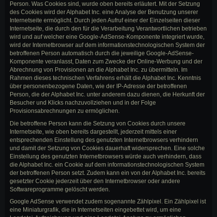
Person. Was Cookies sind, wurde oben bereits erläutert. Mit der Setzung
des Cookies wird der Alphabet Inc. eine Analyse der Benutzung unserer
Internetseite ermöglicht. Durch jeden Aufruf einer der Einzelseiten dieser
Internetseite, die durch den für die Verarbeitung Verantwortlichen betrieben
wird und auf welcher eine Google-AdSense-Komponente integriert wurde,
wird der Internetbrowser auf dem informationstechnologischen System der
betroffenen Person automatisch durch die jeweilige Google-AdSense-
Komponente veranlasst, Daten zum Zwecke der Online-Werbung und der
Abrechnung von Provisionen an die Alphabet Inc. zu übermitteln. Im
Rahmen dieses technischen Verfahrens erhält die Alphabet Inc. Kenntnis
über personenbezogene Daten, wie der IP-Adresse der betroffenen
Person, die der Alphabet Inc. unter anderem dazu dienen, die Herkunft der
Besucher und Klicks nachzuvollziehen und in der Folge
Provisionsabrechnungen zu ermöglichen.
Die betroffene Person kann die Setzung von Cookies durch unsere
Internetseite, wie oben bereits dargestellt, jederzeit mittels einer
entsprechenden Einstellung des genutzten Internetbrowsers verhindern
und damit der Setzung von Cookies dauerhaft widersprechen. Eine solche
Einstellung des genutzten Internetbrowsers würde auch verhindern, dass
die Alphabet Inc. ein Cookie auf dem informationstechnologischen System
der betroffenen Person setzt. Zudem kann ein von der Alphabet Inc. bereits
gesetzter Cookie jederzeit über den Internetbrowser oder andere
Softwareprogramme gelöscht werden.
Google AdSense verwendet zudem sogenannte Zählpixel. Ein Zählpixel ist
eine Miniaturgrafik, die in Internetseiten eingebettet wird, um eine