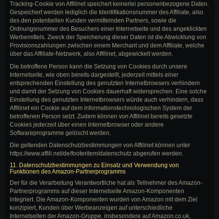
Tracking-Cookie von Affilinet speichert keinerlei personenbezogene Daten.
Gespeichert werden lediglich die Identifikationsnummer des Affiliate, also
des den potentiellen Kunden vermittelnden Partners, sowie die
Ordnungsnummer des Besuchers einer Internetseite und des angeklickten
Werbemittels. Zweck der Speicherung dieser Daten ist die Abwicklung von
Provisionszahlungen zwischen einem Merchant und dem Affiliate, welche
über das Affiliate-Netzwerk, also Affilinet, abgewickelt werden.
Die betroffene Person kann die Setzung von Cookies durch unsere
Internetseite, wie oben bereits dargestellt, jederzeit mittels einer
entsprechenden Einstellung des genutzten Internetbrowsers verhindern
und damit der Setzung von Cookies dauerhaft widersprechen. Eine solche
Einstellung des genutzten Internetbrowsers würde auch verhindern, dass
Affilinet ein Cookie auf dem informationstechnologischen System der
betroffenen Person setzt. Zudem können von Affilinet bereits gesetzte
Cookies jederzeit über einen Internetbrowser oder andere
Softwareprogramme gelöscht werden.
Die geltenden Datenschutzbestimmungen von Affilinet können unter
https://www.affili.net/de/footeritem/datenschutz abgerufen werden.
11. Datenschutzbestimmungen zu Einsatz und Verwendung von
Funktionen des Amazon-Partnerprogramms
Der für die Verarbeitung Verantwortliche hat als Teilnehmer des Amazon-
Partnerprogramms auf dieser Internetseite Amazon-Komponenten
integriert. Die Amazon-Komponenten wurden von Amazon mit dem Ziel
konzipiert, Kunden über Werbeanzeigen auf unterschiedliche
Internetseiten der Amazon-Gruppe, insbesondere auf Amazon.co.uk,