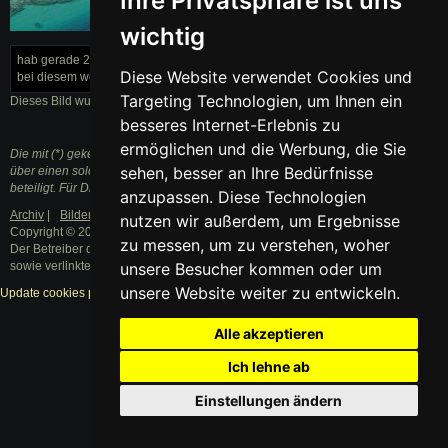
Ihre Privatsphäre ist uns
wichtig
cat003547_189_03.jpg
hab gerade 2 h schnee gescheppt, und drei autos befreiht. und was hab ihr
Diese Website verwendet Cookies und
bei diesem wetter so gemacht. Malle
Targeting Technologien, um Ihnen ein
Dieses Bild wurde am 19.08.2006 von Malle hochgeladen.
besseres Internet-Erlebnis zu
ermöglichen und die Werbung, die Sie
Die mit (*) gekennzeichneten Links sind sogenannte Affiliate Links. Kommt
sehen, besser an Ihre Bedürfnisse
über einen solchen Link ein Einkauf zustande, werden wir mit einer Provision
beteiligt. Für Dich entstehen dabei keine Mehrkosten.
anzupassen. Diese Technologien
Archiv
|
Bilder
|
Datenschutzerklärung
|
Impressum
nutzen wir außerdem, um Ergebnisse
Copyright © 2003 - 2021 · Alle Rechte vorbehalten.
zu messen, um zu verstehen, woher
Der Betreiber distanziert sich ausdrücklich von den Inhalten der Forenbeiträge
sowie verlinkter Internetseiten.
unsere Besucher kommen oder um
unsere Website weiter zu entwickeln.
Update cookies preferences
Alle akzeptieren
Ich lehne ab
Einstellungen ändern