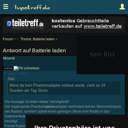
Forum
>
Thema: Batterie laden
>
Antwort auf Batterie laden
Moandi
# - heute - 21:32:16
Zitat:
Wenn da kein Phantomadapter verbaut wurde, zieht es 24
Stunden am Tag Strom.
Die Aussage ist leider etwas "verunglückt".
Der sogenannte Phantom
speise
adapter verhindert keinen Stromverbrauch
des Radios, sondern speist einen geringen Strom vom Radio in das
Antennenkabel ein, den der Antennenverstärker zur Signalverstärkung
benötigt.
Fremd-Radios schicken diesen geringen Strom (max. 300mA) im Gegensatz