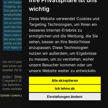
Ihre Privatsphäre ist uns
zu VW-Radios nicht direkt ins Antennenkabel, sondern haben einen eigenen
Ausgang, an den der Adapter angeschlossen werden muss.
wichtig
Das ganze sollte natürlich nur dann passieren, wenn das Radio
eingeschaltet ist. Andernfalls würde der Antennenverstärker permanent
Diese Website verwendet Cookies und
Strom verbrauchen.
Um zu verhindern, dass man das Ausschalten des Radios vergisst, muss
Targeting Technologien, um Ihnen ein
auch das Radio richtig angeschlossen sein, so dass es samt
besseres Internet-Erlebnis zu
Antennenverstärker beim Abziehen des Zündschlüssels der Batterie keinen
Strom mehr entziehen kann.
ermöglichen und die Werbung, die Sie
Bei einer intakten Verbindung der Batterie zu einer intakten Lichtmaschine
sehen, besser an Ihre Bedürfnisse
würde ein falscher Radio-Anschluss aber nur auffallen, wenn der Wagen
anzupassen. Diese Technologien
nicht täglich bewegt werden würde.
nutzen wir außerdem, um Ergebnisse
zu messen, um zu verstehen, woher
Die mit (*) gekennzeichneten Links sind sogenannte Affiliate Links. Kommt
unsere Besucher kommen oder um
über einen solchen Link ein Einkauf zustande, werden wir mit einer Provision
unsere Website weiter zu entwickeln.
beteiligt. Für Dich entstehen dabei keine Mehrkosten.
Archiv
|
Bilder
|
Datenschutzerklärung
|
Impressum
Alle akzeptieren
Copyright © 2003 - 2021 · Alle Rechte vorbehalten.
Der Betreiber distanziert sich ausdrücklich von den Inhalten der Forenbeiträge
Ich lehne ab
sowie verlinkter Internetseiten.
Update cookies preferences
Einstellungen ändern