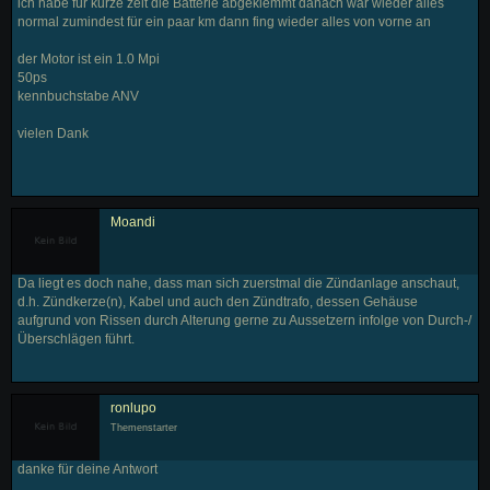
ich habe für kurze zeit die Batterie abgeklemmt danach war wieder alles
normal zumindest für ein paar km dann fing wieder alles von vorne an
der Motor ist ein 1.0 Mpi
50ps
kennbuchstabe ANV
vielen Dank
Moandi
Da liegt es doch nahe, dass man sich zuerstmal die Zündanlage anschaut,
d.h. Zündkerze(n), Kabel und auch den Zündtrafo, dessen Gehäuse
aufgrund von Rissen durch Alterung gerne zu Aussetzern infolge von Durch-/
Überschlägen führt.
ronlupo
Themenstarter
danke für deine Antwort