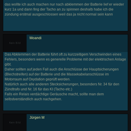
das wollte ich auch machen nur nach abklemmen der Batterie lief er wieder
kurz 1a und dann fing der Tacho an zu spinnen deshalb habe ich die
zündung erstmal ausgeschlossen weil das ja nicht normal sein kann
Moandi
Das Abklemmen der Batterie führt oft zu kurzzeitigem Verschwinden eines
Fehlers, besonders wenn es generelle Probleme mit der elektrischen Anlage
gibt.
Daher sollten auf jeden Fall auch die Anschlüsse der Hauptsicherungen
(Blechstreifen) auf der Batterie und die Massekabelanschlüsse im
Motorraum auf Oxydation geprüft werden.
Natürlich auch alle anderen Stecksicherungen, besonders Nr. 34 für den
Zündtrafo und Nr. 16 für das KI (Tacho etc.)
Falls ein Relais verdächtige Geräusche macht, sollte man dem
selbstverständlich auch nachgehen.
Jürgen M