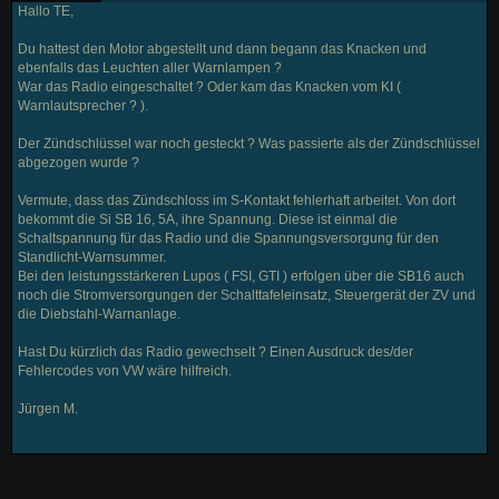
Hallo TE,
Du hattest den Motor abgestellt und dann begann das Knacken und
ebenfalls das Leuchten aller Warnlampen ?
War das Radio eingeschaltet ? Oder kam das Knacken vom KI (
Warnlautsprecher ? ).
Der Zündschlüssel war noch gesteckt ? Was passierte als der Zündschlüssel
abgezogen wurde ?
Vermute, dass das Zündschloss im S-Kontakt fehlerhaft arbeitet. Von dort
bekommt die Si SB 16, 5A, ihre Spannung. Diese ist einmal die
Schaltspannung für das Radio und die Spannungsversorgung für den
Standlicht-Warnsummer.
Bei den leistungsstärkeren Lupos ( FSI, GTI ) erfolgen über die SB16 auch
noch die Stromversorgungen der Schalttafeleinsatz, Steuergerät der ZV und
die Diebstahl-Warnanlage.
Hast Du kürzlich das Radio gewechselt ? Einen Ausdruck des/der
Fehlercodes von VW wäre hilfreich.
Jürgen M.