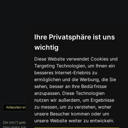
Ihre Privatsphäre ist uns
wichtig
Diese Website verwendet Cookies und
Targeting Technologien, um Ihnen ein
besseres Internet-Erlebnis zu
ermöglichen und die Werbung, die Sie
sehen, besser an Ihre Bedürfnisse
anzupassen. Diese Technologien
nutzen wir außerdem, um Ergebnisse
zu messen, um zu verstehen, woher
Antworten erstellen
« Zurück
1
Weiter »
unsere Besucher kommen oder um
unsere Website weiter zu entwickeln.
Die mit (*) gekennzeichneten Links sind sogenannte Affiliate Links. Kommt
über einen solchen Link ein Einkauf zustande, werden wir mit einer Provision