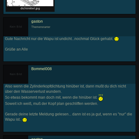
dichtmittel.jpg
gaston
Themenstarter
Gute Nachricht nur die Wapu ist undicht...nochmal Glück gehabt.
Grüße an Alle
Bommel008
Also wenn die Zylinderkopfdichtung hinüber ist, dann mußt du dich nicht
über den Wasserverlust wundern.
So etwas bekommt man doch mit, wenn die hinüber ist.
Soweit ich weiß, muß der Kopf plan geschliffen werden.
Gerade deine letzte Meldung gelesen... dann ist es ja gut, wenn es "nur" die
Wapu ist..