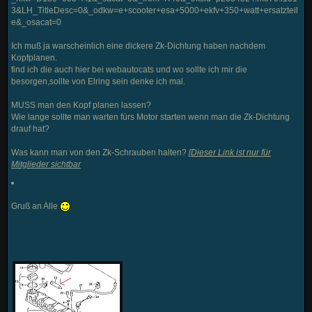
3&LH_TitleDesc=0&_odkw=e+scooter+esa+5000+ekfv+350+watt+ersatzteil
e&_osacat=0
Ich muß ja warscheinlich eine dickere Zk-Dichtung haben nachdem
Kopfplanen.
find ich die auch hier bei webautocats und wo sollte ich mir die
besorgen,sollte von Elring sein denke ich mal.
MUSS man den Kopf planen lassen?
Wie lange sollte man warten fürs Motor starten wenn man die Zk-Dichtung
drauf hat?
Was kann man von den Zk-Schrauben halten?
[
Dieser Link ist nur für
Mitglieder sichtbar
Gruß an Alle