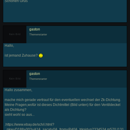
Schönen Gruß
gaston
Themenstarter
Hallo,
ist jemand Zuhause?
gaston
Themenstarter
Hallo zusammen,
mache mich gerade vertraut für den eventuellen wechsel der Zk-Dichtung.
Meine Fragen,wofür ist dieses Dichtmittel (Bild unten) für den Ventildeckel
als Dichtung?
sieht wohl so aus...
.https://www.ebay.de/sch/i.html?
_nkw=D188+003+A1&_sacat=0&_from=R40&_trksid=p2334524.m570.l131