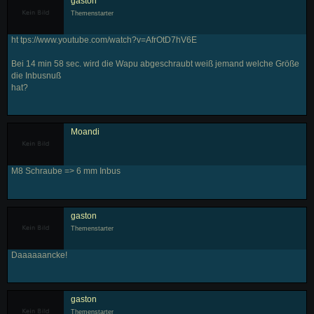
gaston
Themenstarter
ht tps://www.youtube.com/watch?v=AfrOtD7hV6E
Bei 14 min 58 sec. wird die Wapu abgeschraubt weiß jemand welche Größe
die Inbusnuß
hat?
Moandi
M8 Schraube => 6 mm Inbus
gaston
Themenstarter
Daaaaaancke!
gaston
Themenstarter