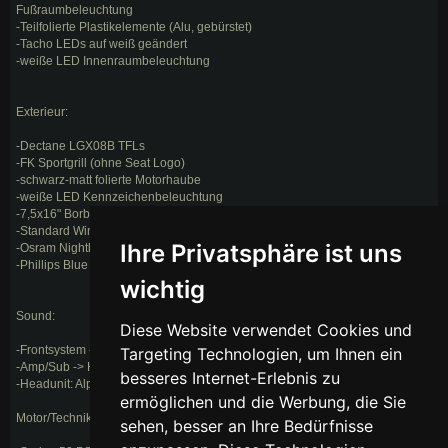
Fußraumbeleuchtung
-Teilfolierte Plastikelemente (Alu, gebürstet)
-Tacho LEDs auf weiß geändert
-weiße LED Innenraumbeleuchtung
Exterieur:
-Dectane LGX08B TFLs
-FK Sportgrill (ohne Seat Logo)
-schwarz-matt folierte Motorhaube
-weiße LED Kennzeichenbeleuchtung
-7,5x16" Borbet CB Design Felgen
-Standard Winterfelgen (schwarz-matt "gedippt")
Ihre Privatsphäre ist uns
-Osram Nightbreaker H7/H3 Abblend/Fernlicht
-Phillips Blue Vision Ultra w5w Standlichter
wichtig
Sound:
Diese Website verwendet Cookies und
-Frontsystem -> Serie
Targeting Technologien, um Ihnen ein
-Amp/Sub -> Hifonics Sub
besseres Internet-Erlebnis zu
-Headunit: Alpine CDE-183 BT
ermöglichen und die Werbung, die Sie
Motor/Technik:
sehen, besser an Ihre Bedürfnisse