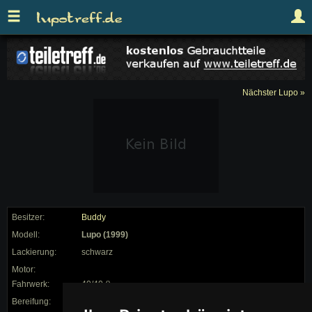
Nächster Lupo »
Besitzer:
Buddy
Modell:
Lupo (1999)
Lackierung:
schwarz
Motor:
Fahrwerk:
40/40 ()
Bereifung:
195/45 auf 15"