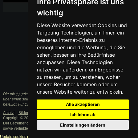
Ihre Privatsphäre ist uns
wichtig
Diese Website verwendet Cookies und
Targeting Technologien, um Ihnen ein
besseres Internet-Erlebnis zu
ermöglichen und die Werbung, die Sie
sehen, besser an Ihre Bedürfnisse
anzupassen. Diese Technologien
nutzen wir außerdem, um Ergebnisse
zu messen, um zu verstehen, woher
unsere Besucher kommen oder um
unsere Website weiter zu entwickeln.
Die mit (*) gekennzeichneten Links sind sogenannte Affiliate Links. Kommt
über einen solchen Link ein Einkauf zustande, werden wir mit einer Provision
Alle akzeptieren
beteiligt. Für Dich entstehen dabei keine Mehrkosten.
Archiv
|
Bilder
|
Datenschutzerklärung
|
Impressum
Ich lehne ab
Copyright © 2003 - 2021 · Alle Rechte vorbehalten.
Der Betreiber distanziert sich ausdrücklich von den Inhalten der Forenbeiträge
Einstellungen ändern
sowie verlinkter Internetseiten.
Update cookies preferences