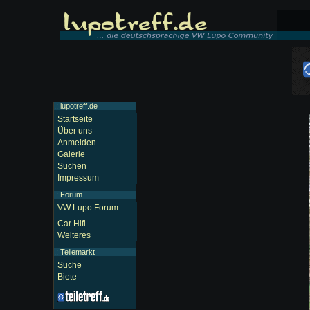
.: lupotreff.de
Startseite
Über uns
Anmelden
Galerie
Suchen
Impressum
.:
Forum
VW Lupo Forum
Car Hifi
Weiteres
.:
Teilemarkt
Suche
Biete