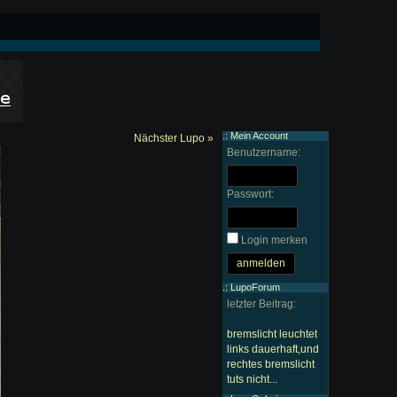
.: Mein Account
Nächster Lupo »
Benutzername:
Passwort:
Login merken
.: LupoForum
letzter Beitrag:
bremslicht leuchtet
links dauerhaft,und
rechtes bremslicht
tuts nicht...