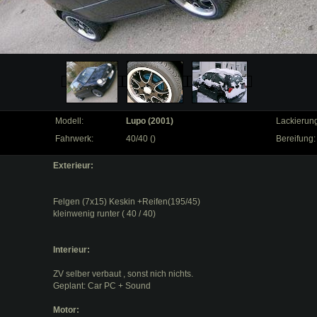
Modell:
Lupo (2001)
Lackierun
Fahrwerk:
40/40 ()
Bereifung:
Exterieur:
Felgen (7x15) Keskin +Reifen(195/45)
kleinwenig runter ( 40 / 40)
Interieur:
ZV selber verbaut , sonst nich nichts.
Geplant: Car PC + Sound
Motor: