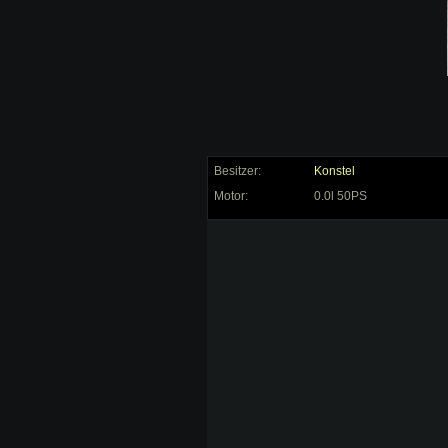
Besitzer:
Konstel
Motor:
0.0l 50PS