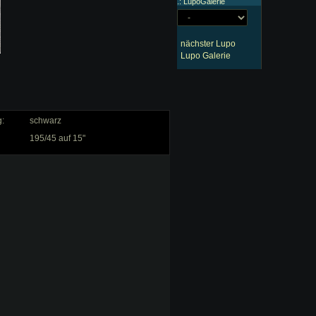
.: LupoGalerie
nächster Lupo
Lupo Galerie
g:
schwarz
195/45 auf 15"