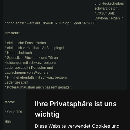
und Heckscheiben
schwarz getönt
* 7X16'' Dotz
Daytona Felgen in
hochglanzschwarz auf 195/40/16 Dunlop * Sport SP 9000
Interieur:
* elektrische Fensterheber
* elektrisch verstellbare Außenspiegel
* Handschuhfach
* Sportsitze, Rückbank und Türver-
kleidungen mit schwarz- beigem
Leder gesattelt ( Konsolen und
Laufschienen von Wiechers )
* Himmel ebenfalls mit schwarz beigem
Leder gesattelt
* Kofferaumausbau auch passent gesattelt
Ihre Privatsphäre ist uns
Motor:
* Serie TDI
wichtig
Hifi:
Diese Website verwendet Cookies und