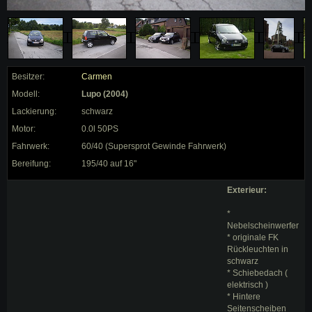
Besitzer:
Carmen
Modell:
Lupo (2004)
Lackierung:
schwarz
Motor:
0.0l 50PS
Fahrwerk:
60/40 (Supersprot Gewinde Fahrwerk)
Bereifung:
195/40 auf 16"
Exterieur:
*
Nebelscheinwerfer
* originale FK
Rückleuchten in
schwarz
* Schiebedach (
elektrisch )
* Hintere
Seitenscheiben