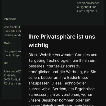
scheibenwischer
ausgebaut und
Cam eingebaut.
Interieur:
Vom Sattler Extra Angepasste Leder Sitze und seitenteile.Vom Lackiere
Lackiertes Innenleben ( Weiss) .Kein Plastik mehr. Alcantara Himmel und
Ihre Privatsphäre ist uns
Säulen verkleidung.Chrom Fenster kurvel, Eight Ball Ventil Deckel.
Motor:
wichtig
Bin gegen sowas.Das ist wie gedopt Fahrrad Fahren.Wir wissen alle was
Diese Website verwendet Cookies und
das für folgen hat
Targeting Technologien, um Ihnen ein
Hifi:
besseres Internet-Erlebnis zu
ermöglichen und die Werbung, die Sie
Alles von AXTON (Bass,Mittel & Hochtöner)Betrieben von Sony und Pyle
Endstufe.
sehen, besser an Ihre Bedürfnisse
DVD Radio in 7" mit Navi, TV, usw.
anzupassen. Diese Technologien
Rückfahr camerra.
nutzen wir außerdem, um Ergebnisse
zu messen, um zu verstehen, woher
unsere Besucher kommen oder um
unsere Website weiter zu entwickeln.