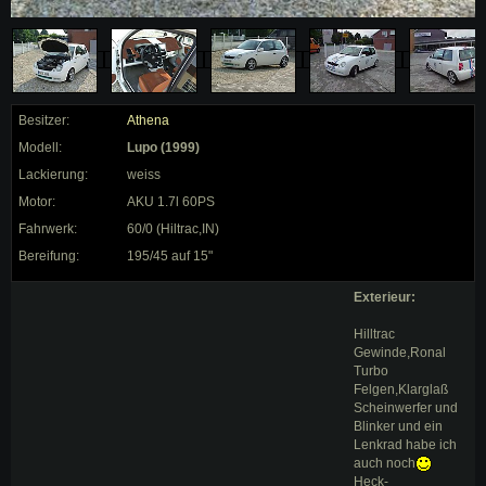
Besitzer:
Athena
Modell:
Lupo (1999)
Lackierung:
weiss
Motor:
AKU 1.7l 60PS
Fahrwerk:
60/0 (Hiltrac,IN)
Bereifung:
195/45 auf 15"
Exterieur:
Hilltrac
Gewinde,Ronal
Turbo
Felgen,Klarglaß
Scheinwerfer und
Blinker und ein
Lenkrad habe ich
auch noch
Heck-