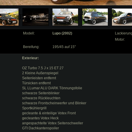
Modell:
Lupo (2002)
Lackierun
Motor:
Bereifung:
195/45 auf 15"
Exterieur:
OZ Turbo 7.5 J x 15 ET 27
2 Kleine Außenspiegel
Seitenleisten entfernt
Türsicken entfernt
SL LLumar ALU DARK Tönnungsfolie
schwarze Seitenblinker
schwarze Rückleuchten
schwarze Frontscheinwerfer und Blinker
Sportkühlergrill
gecleante & einteilige Votex Front
gecleantes Votex Heck
angespachtelte Votex Seitenschweller
GTI Dachkantenspoiler