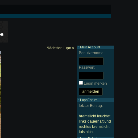
.: Mein Account
Nächster Lupo »
Benutzername:
Passwort:
Login merken
.: LupoForum
letzter Beitrag:
bremslicht leuchtet
links dauerhaft,und
rechtes bremslicht
tuts nicht...