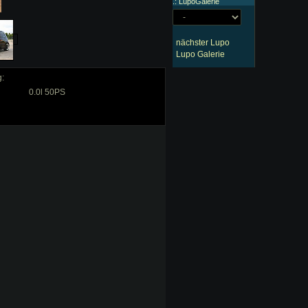
.: LupoGalerie
nächster Lupo
Lupo Galerie
g:
0.0l 50PS