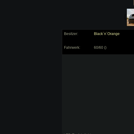
Besitzer:
Black´n´Orange
Fahrwerk:
60/60 ()