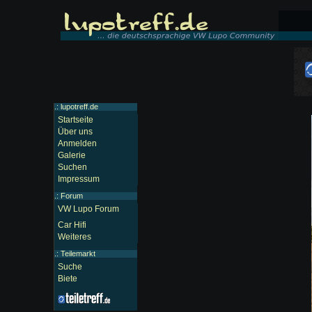
.: lupotreff.de
Startseite
Über uns
Anmelden
Galerie
Suchen
Impressum
.:
Forum
VW Lupo Forum
Car Hifi
Weiteres
.:
Teilemarkt
Suche
Biete