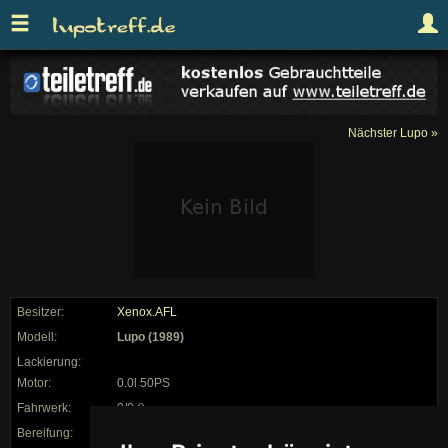
Nächster Lupo »
Besitzer:
Xenox.AFL
Modell:
Lupo (1989)
Lackierung:
Motor:
0.0l 50PS
Fahrwerk:
0/0 ()
Bereifung:
185/60 auf 14"