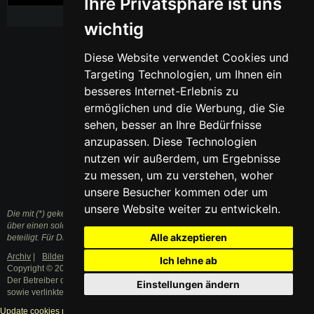
Ihre Privatsphäre ist uns
wichtig
Diese Website verwendet Cookies und
Targeting Technologien, um Ihnen ein
besseres Internet-Erlebnis zu
ermöglichen und die Werbung, die Sie
sehen, besser an Ihre Bedürfnisse
anzupassen. Diese Technologien
nutzen wir außerdem, um Ergebnisse
zu messen, um zu verstehen, woher
unsere Besucher kommen oder um
unsere Website weiter zu entwickeln.
Die mit (*) gekennzeichneten Links sind sogenannte Affiliate Links. Kommt
über einen solchen Link ein Einkauf zustande, werden wir mit einer Provision
Alle akzeptieren
beteiligt. Für Dich entstehen dabei keine Mehrkosten.
Archiv
|
Bilder
|
Datenschutzerklärung
|
Impressum
Ich lehne ab
Copyright © 2003 - 2021 · Alle Rechte vorbehalten.
Der Betreiber distanziert sich ausdrücklich von den Inhalten der Forenbeiträge
Einstellungen ändern
sowie verlinkter Internetseiten.
Update cookies preferences