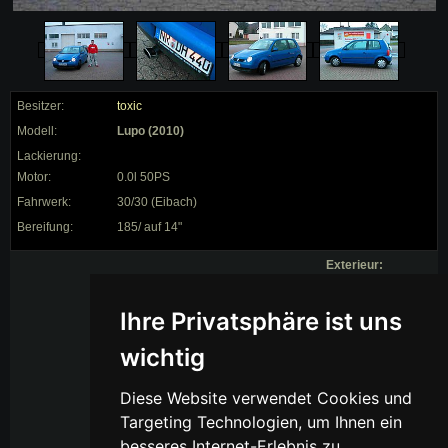
Besitzer:
toxic
Modell:
Lupo (2010)
Lackierung:
Motor:
0.0l 50PS
Fahrwerk:
30/30 (Eibach)
Bereifung:
185/ auf 14"
Exterieur:
30/30 Federn, Bosi
Ihre Privatsphäre ist uns
ESD DTM
oval,Alus aber nit
auf dem foto war
wichtig
nur Winterreifen
Diese Website verwendet Cookies und
Targeting Technologien, um Ihnen ein
besseres Internet-Erlebnis zu