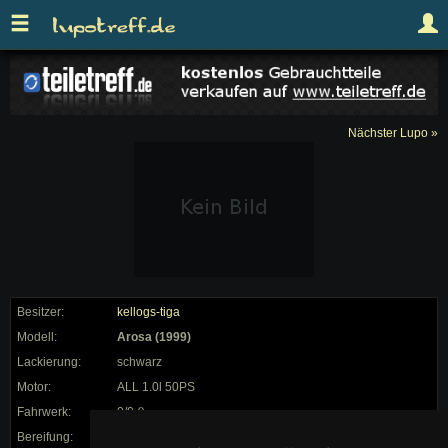
Nächster Lupo »
Besitzer:
kellogs-tiga
Modell:
Arosa (1999)
Lackierung:
schwarz
Motor:
ALL 1.0l 50PS
Fahrwerk:
0/0 ()
Bereifung:
40/16 auf 195"