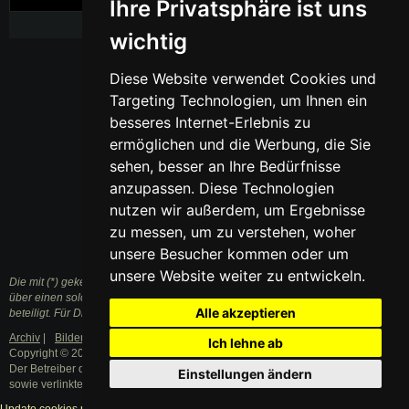
Ihre Privatsphäre ist uns
wichtig
Diese Website verwendet Cookies und
Targeting Technologien, um Ihnen ein
besseres Internet-Erlebnis zu
ermöglichen und die Werbung, die Sie
sehen, besser an Ihre Bedürfnisse
anzupassen. Diese Technologien
nutzen wir außerdem, um Ergebnisse
zu messen, um zu verstehen, woher
unsere Besucher kommen oder um
unsere Website weiter zu entwickeln.
Die mit (*) gekennzeichneten Links sind sogenannte Affiliate Links. Kommt
über einen solchen Link ein Einkauf zustande, werden wir mit einer Provision
Alle akzeptieren
beteiligt. Für Dich entstehen dabei keine Mehrkosten.
Archiv
|
Bilder
|
Datenschutzerklärung
|
Impressum
Ich lehne ab
Copyright © 2003 - 2021 · Alle Rechte vorbehalten.
Der Betreiber distanziert sich ausdrücklich von den Inhalten der Forenbeiträge
Einstellungen ändern
sowie verlinkter Internetseiten.
Update cookies preferences