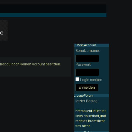
.: Mein Account
Benutzername:
ltest du noch keinen Account besitzten
Passwort:
Login merken
.: LupoForum
letzter Beitrag:
bremslicht leuchtet
links dauerhaft,und
rechtes bremslicht
tuts nicht...