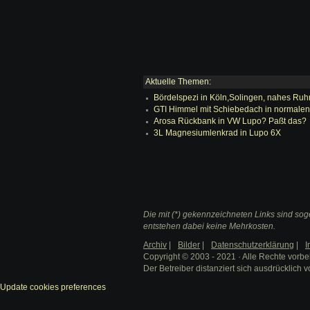
Aktuelle Themen:
Bördelspezi in Köln,Solingen, nahes Ruh
GTI Himmel mit Schiebedach in normale
Arosa Rückbank in VW Lupo? Paßt das?
3L Magnesiumlenkrad in Lupo 6X
Die mit (*) gekennzeichneten Links sind soge
entstehen dabei keine Mehrkosten.
Archiv
|
Bilder
|
Datenschutzerklärung
|
I
Copyright © 2003 - 2021 · Alle Rechte vorbe
Der Betreiber distanziert sich ausdrücklich v
Update cookies preferences