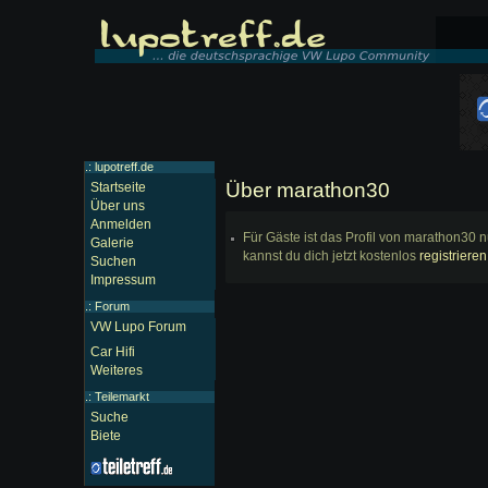
.: lupotreff.de
Über marathon30
Startseite
Über uns
Anmelden
Für Gäste ist das Profil von marathon30 n
Galerie
kannst du dich jetzt kostenlos
registrieren
Suchen
Impressum
.:
Forum
VW Lupo Forum
Car Hifi
Weiteres
.:
Teilemarkt
Suche
Biete