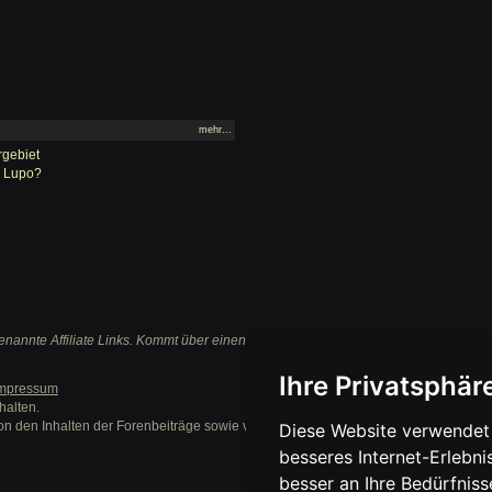
mehr...
rgebiet
n Lupo?
nannte Affiliate Links. Kommt über einen solchen Link ein Einkauf zustande, werden 
Ihre Privatsphäre
mpressum
halten.
on den Inhalten der Forenbeiträge sowie verlinkter Internetseiten.
Diese Website verwendet 
besseres Internet-Erlebni
besser an Ihre Bedürfnis