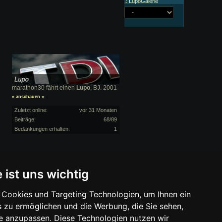
.: LupoGalerie
marathon30 fährt einen
Lupo
, BJ. 2001
» anschauen «
Zuletzt online:
vor 31 Monaten
Beiträge:
68/89
Bedankungen erhalten:
1
wir mit einer Provision beteiligt. Für Dich
 ist uns wichtig
Cookies und Targeting Technologien, um Ihnen ein
s zu ermöglichen und die Werbung, die Sie sehen,
se anzupassen. Diese Technologien nutzen wir