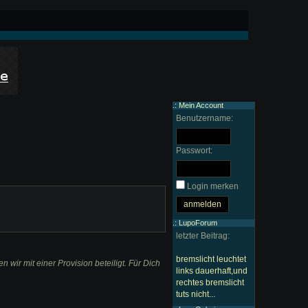
.: Mein Account
Benutzername:
Passwort:
Login merken
.: LupoForum
letzter Beitrag:
bremslicht leuchtet
wir mit einer Provision beteiligt. Für Dich
links dauerhaft,und
rechtes bremslicht
tuts nicht...