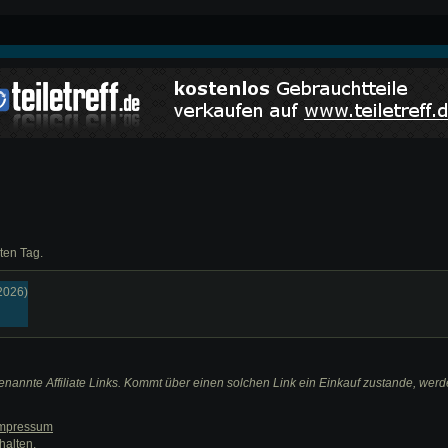
ten Tag.
.2026)
nannte Affiliate Links. Kommt über einen solchen Link ein Einkauf zustande, werden 
mpressum
halten.