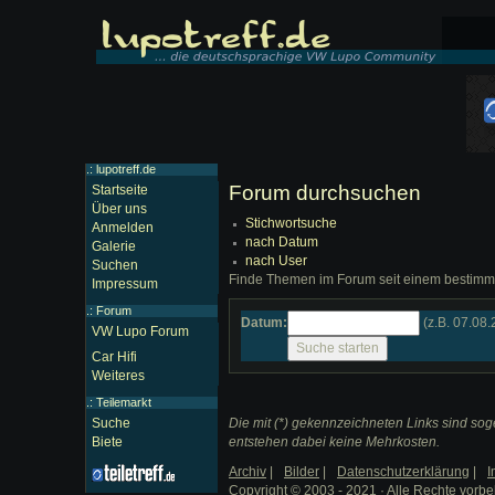
.: lupotreff.de
Forum durchsuchen
Startseite
Über uns
Stichwortsuche
Anmelden
nach Datum
Galerie
nach User
Suchen
Finde Themen im Forum seit einem bestimm
Impressum
.:
Forum
Datum:
(z.B. 07.08
VW Lupo Forum
Car Hifi
Weiteres
.:
Teilemarkt
Suche
Die mit (*) gekennzeichneten Links sind soge
Biete
entstehen dabei keine Mehrkosten.
Archiv
|
Bilder
|
Datenschutzerklärung
|
I
Copyright © 2003 - 2021 · Alle Rechte vorbe