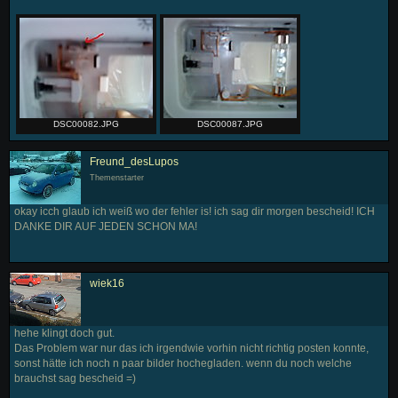
DSC00082.JPG
DSC00087.JPG
Freund_desLupos
Themenstarter
okay icch glaub ich weiß wo der fehler is! ich sag dir morgen bescheid! ICH
DANKE DIR AUF JEDEN SCHON MA!
wiek16
hehe klingt doch gut.
Das Problem war nur das ich irgendwie vorhin nicht richtig posten konnte,
sonst hätte ich noch n paar bilder hochegladen. wenn du noch welche
brauchst sag bescheid =)