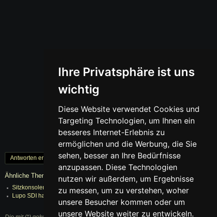
Ihre Privatsphäre ist uns
wichtig
Diese Website verwendet Cookies und
Targeting Technologien, um Ihnen ein
besseres Internet-Erlebnis zu
ermöglichen und die Werbung, die Sie
sehen, besser an Ihre Bedürfnisse
Antworten erstellen
« Zurück
1
Weiter »
anzupassen. Diese Technologien
Ähnliche Themen
nutzen wir außerdem, um Ergebnisse
Sitzkonsolen Lupo
22.08.2025
zu messen, um zu verstehen, woher
Lupo SDI hat Startprobleme
25.09.2025
unsere Besucher kommen oder um
unsere Website weiter zu entwickeln.
Die mit (*) gekennzeichneten Links sind sogenannte Affiliate Links. Kommt