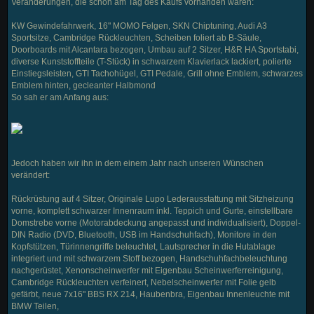
Veränderungen, die schon am Tag des Kaufs vorhanden waren:
KW Gewindefahrwerk, 16" MOMO Felgen, SKN Chiptuning, Audi A3
Sportsitze, Cambridge Rückleuchten, Scheiben foliert ab B-Säule,
Doorboards mit Alcantara bezogen, Umbau auf 2 Sitzer, H&R HA Sportstabi,
diverse Kunststoffteile (T-Stück) in schwarzem Klavierlack lackiert, polierte
Einstiegsleisten, GTI Tachohügel, GTI Pedale, Grill ohne Emblem, schwarzes
Emblem hinten, gecleanter Halbmond
So sah er am Anfang aus:
Jedoch haben wir ihn in dem einem Jahr nach unseren Wünschen
verändert:
Rückrüstung auf 4 Sitzer, Originale Lupo Lederausstattung mit Sitzheizung
vorne, komplett schwarzer Innenraum inkl. Teppich und Gurte, einstellbare
Domstrebe vorne (Motorabdeckung angepasst und individualisiert), Doppel-
DIN Radio (DVD, Bluetooth, USB im Handschuhfach), Monitore in den
Kopfstützen, Türinnengriffe beleuchtet, Lautsprecher in die Hutablage
integriert und mit schwarzem Stoff bezogen, Handschuhfachbeleuchtung
nachgerüstet, Xenonscheinwerfer mit Eigenbau Scheinwerferreinigung,
Cambridge Rückleuchten verfeinert, Nebelscheinwerfer mit Folie gelb
gefärbt, neue 7x16" BBS RX 214, Haubenbra, Eigenbau Innenleuchte mit
BMW Teilen,