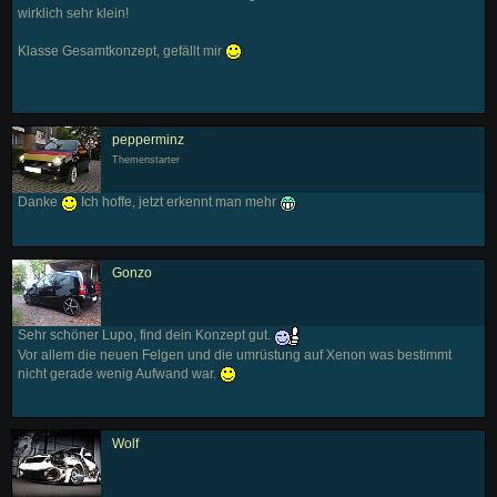
wirklich sehr klein!
Klasse Gesamtkonzept, gefällt mir
pepperminz
Themenstarter
Danke
Ich hoffe, jetzt erkennt man mehr
Gonzo
Sehr schöner Lupo, find dein Konzept gut.
Vor allem die neuen Felgen und die umrüstung auf Xenon was bestimmt
nicht gerade wenig Aufwand war.
Wolf