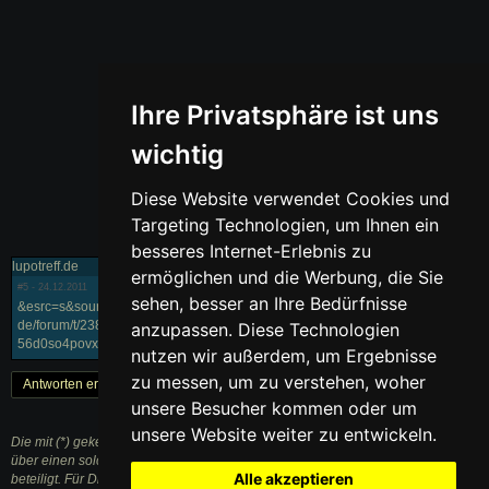
Ihre Privatsphäre ist uns
wichtig
Diese Website verwendet Cookies und
Targeting Technologien, um Ihnen ein
besseres Internet-Erlebnis zu
lupotreff.de
ermöglichen und die Werbung, die Sie
#5
- 24.12.2011
sehen, besser an Ihre Bedürfnisse
&esrc=s&source=web&cd=2&sqi=2&ved=0cdkqfjab&url=http://www.lupotreff.
de/forum/t/23853&ei=xj1wupo_kctktaao0ococw&usg=afqjcnfczjbrgioeq9lckx
anzupassen. Diese Technologien
56d0so4povxg&cad=rja schläuche lupo
nutzen wir außerdem, um Ergebnisse
zu messen, um zu verstehen, woher
Antworten erstellen
« Zurück
1
Weiter »
unsere Besucher kommen oder um
unsere Website weiter zu entwickeln.
Die mit (*) gekennzeichneten Links sind sogenannte Affiliate Links. Kommt
über einen solchen Link ein Einkauf zustande, werden wir mit einer Provision
Alle akzeptieren
beteiligt. Für Dich entstehen dabei keine Mehrkosten.