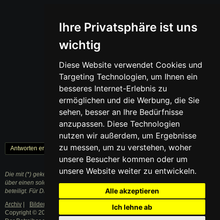
Ihre Privatsphäre ist uns
wichtig
Diese Website verwendet Cookies und
Targeting Technologien, um Ihnen ein
besseres Internet-Erlebnis zu
ermöglichen und die Werbung, die Sie
sehen, besser an Ihre Bedürfnisse
anzupassen. Diese Technologien
nutzen wir außerdem, um Ergebnisse
zu messen, um zu verstehen, woher
Antworten erstellen
« Zurück
1
Weiter »
unsere Besucher kommen oder um
unsere Website weiter zu entwickeln.
Die mit (*) gekennzeichneten Links sind sogenannte Affiliate Links. Kommt
über einen solchen Link ein Einkauf zustande, werden wir mit einer Provision
Alle akzeptieren
beteiligt. Für Dich entstehen dabei keine Mehrkosten.
Archiv
|
Bilder
|
Datenschutzerklärung
|
Impressum
Ich lehne ab
Copyright © 2003 - 2021 · Alle Rechte vorbehalten.