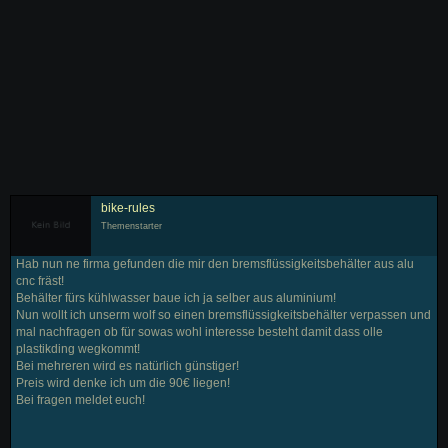
bike-rules
Themenstarter
Hab nun ne firma gefunden die mir den bremsflüssigkeitsbehälter aus alu
cnc fräst!
Behälter fürs kühlwasser baue ich ja selber aus aluminium!
Nun wollt ich unserm wolf so einen bremsflüssigkeitsbehälter verpassen und
mal nachfragen ob für sowas wohl interesse besteht damit dass olle
plastikding wegkommt!
Bei mehreren wird es natürlich günstiger!
Preis wird denke ich um die 90€ liegen!
Bei fragen meldet euch!