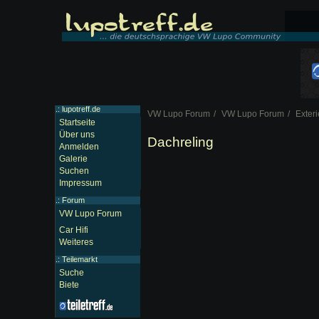
.: lupotreff.de
VW Lupo Forum
VW Lupo Forum
Exteri
Startseite
Über uns
Dachreling
Anmelden
Galerie
Suchen
Impressum
.:
Forum
VW Lupo Forum
Car Hifi
Weiteres
.:
Teilemarkt
Suche
Biete