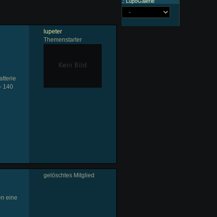
.: LupoGalerie
lupeter
Themenstarter
tterie
- 140
gelöschtes Mitglied
en eine