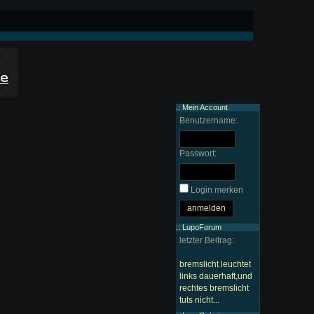
.: Mein Account
Benutzername:
Passwort:
Login merken
.: LupoForum
letzter Beitrag:
bremslicht leuchtet
links dauerhaft,und
rechtes bremslicht
tuts nicht...