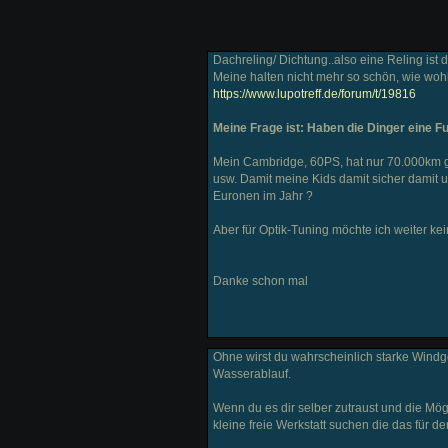
Dachreling/ Dichtung..also eine Reling ist da
Meine halten nicht mehr so schön, wie woh
https://www.lupotreff.de/forum/t/19816
Meine Frage ist: Haben die Dinger eine 
Mein Cambridge, 60PS, hat nur 70.000km gel
usw. Damit meine Kids damit sicher damit un
Euronen im Jahr ?
Aber für Optik-Tuning möchte ich weiter ke
Danke schon mal
Ohne wirst du wahrscheinlich starke Wind
Wasserablauf.
Wenn du es dir selber zutraust und die Mög
kleine freie Werkstatt suchen die das für 