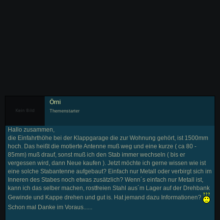
Örni
Themenstarter
Hallo zusammen,
die Einfahrthöhe bei der Klappgarage die zur Wohnung gehört, ist 1500mm
hoch. Das heißt die motierte Antenne muß weg und eine kurze ( ca 80 -
85mm) muß drauf, sonst muß ich den Stab immer wechseln ( bis er
vergessen wird, dann Neue kaufen ). Jetzt möchte ich gerne wissen wie ist
eine solche Stabantenne aufgebaut? Einfach nur Metall oder verbirgt sich im
Inneren des Stabes noch etwas zusätzlich? Wenn´s einfach nur Metall ist,
kann ich das selber machen, rostfreien Stahl aus´m Lager auf der Drehbank
Gewinde und Kappe drehen und gut is. Hat jemand dazu Informationen?
Schon mal Danke im Voraus......