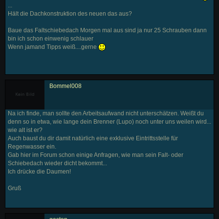
...
Hält die Dachkonstruktion des neuen das aus?
Baue das Faltschiebedach Morgen mal aus sind ja nur 25 Schrauben dann
bin ich schon einwenig schlauer
Wenn jamand Tipps weiß....gerne
Bommel008
Na ich finde, man sollte den Arbeitsaufwand nicht unterschätzen. Weißt du
denn so in etwa, wie lange dein Brenner (Lupo) noch unter uns weilen wird...
wie alt ist er?
Auch baust du dir damit natürlich eine exklusive Eintrittsstelle für
Regenwasser ein.
Gab hier im Forum schon einige Anfragen, wie man sein Falt- oder
Schiebedach wieder dicht bekommt...
Ich drücke die Daumen!
Gruß