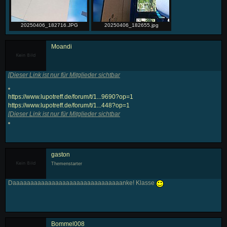
20250406_182716.JPG
20250406_182655.jpg
Moandi
[
Dieser Link ist nur für Mitglieder sichtbar
https://www.lupotreff.de/forum/t/1...9690?op=1
https://www.lupotreff.de/forum/t/1...448?op=1
[
Dieser Link ist nur für Mitglieder sichtbar
gaston
Themenstarter
Daaaaaaaaaaaaaaaaaaaaaaaaaaaaaaanke! Klasse
Bommel008