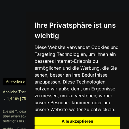
Ihre Privatsphäre ist uns
wichtig
Diese Website verwendet Cookies und
Targeting Technologien, um Ihnen ein
besseres Internet-Erlebnis zu
ermöglichen und die Werbung, die Sie
sehen, besser an Ihre Bedürfnisse
anzupassen. Diese Technologien
Antworten erstellen
« Zurück
1
Weiter »
nutzen wir außerdem, um Ergebnisse
Ähnliche Themen
zu messen, um zu verstehen, woher
1,4 16V | 75 PS | AUA | Tuning für Motorsport |TÜV egal :P
05.10.2025
unsere Besucher kommen oder um
unsere Website weiter zu entwickeln.
Die mit (*) gekennzeichneten Links sind sogenannte Affiliate Links. Kommt
über einen solchen Link ein Einkauf zustande, werden wir mit einer Provision
Alle akzeptieren
beteiligt. Für Dich entstehen dabei keine Mehrkosten.