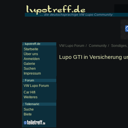
.: lupotreff.de
VW Lupo Forum
Community
Sonstiges,
Startseite
Über uns
Lupo GTI in Versicherung u
Anmelden
Galerie
Suchen
Impressum
.:
Forum
VW Lupo Forum
Car Hifi
Weiteres
.:
Teilemarkt
Suche
Biete