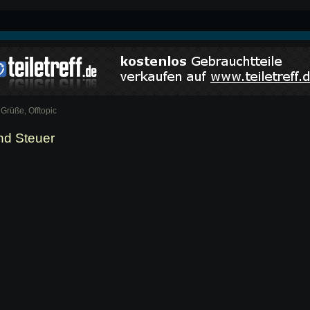
 Grüße, Offtopic
nd Steuer