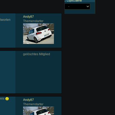
.: LupoGalerie
Andy87
ntworten
Themenstarter
gelöschtes Mitglied
weis
Andy87
Themenstarter