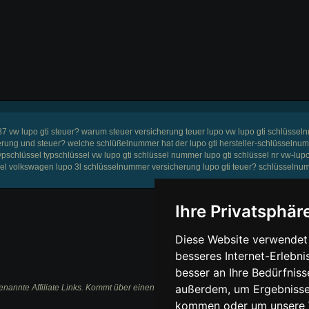
87 vw lupo gti steuer? warum steuer versicherung teuer lupo vw lupo gti schlüsseln
herung und steuer? welche schlüßelnummer hat der lupo gti hersteller-schlüsselnu
typschlüssel typschlüssel vw lupo gti schlüssel nummer lupo gti schlüssel nr vw-lupo
üssel volkswagen lupo 3l schlüsselnummer versicherung lupo gti teuer? schlüsseln
Ihre Privatsphäre
Diese Website verwendet 
besseres Internet-Erlebni
besser an Ihre Bedürfnis
außerdem, um Ergebnisse
nannte Affiliate Links. Kommt über einen solchen Link ein Einkauf zustande, werden 
kommen oder um unsere W