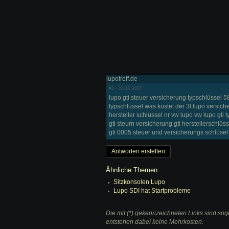
lupotreff.de
#6
- 24.10.2007
lupo gti steuer versicherung typschlüssel 5
typschlüssel was kostet der 3l lupo versic
hersteller schlüssel nr vw lupo vw lupo gti 
gti steurn versicherung gti herstellerschl
gti 0005 steuer und versicherungs schlüsel
Antworten erstellen
Ähnliche Themen
Sitzkonsolen Lupo
Lupo SDI hat Startprobleme
Die mit (*) gekennzeichneten Links sind soge
entstehen dabei keine Mehrkosten.