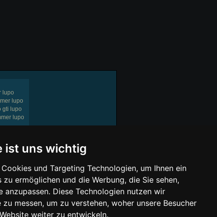
r lupo
mmer lupo
 gti lupo
ummer lupo
« Zurück
1
Weiter »
 ist uns wichtig
Cookies und Targeting Technologien, um Ihnen ein
22.08.2025
s zu ermöglichen und die Werbung, die Sie sehen,
25.09.2025
se anzupassen. Diese Technologien nutzen wir
 zu messen, um zu verstehen, woher unsere Besucher
wir mit einer Provision beteiligt. Für Dich
ebsite weiter zu entwickeln.