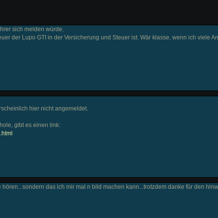
ahrer sich melden würde.
euer der Lupo GTI in der Versicherung und Steuer ist. Wär klasse, wenn ich viele A
rscheinlich hier nicht angemeldet.
le, gibt es einen link:
.html
e hören...sondern das ich mir mal n bild machen kann...trotzdem danke für den hin