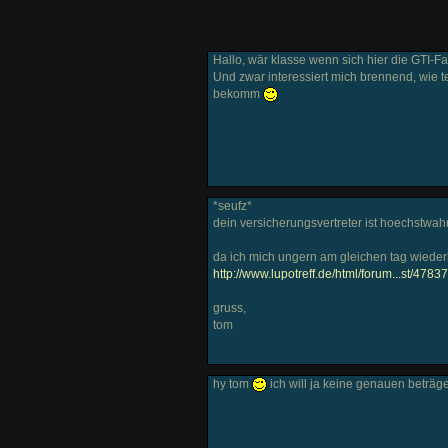
Hallo, wär klasse wenn sich hier die GTI-F
Und zwar interessiert mich brennend, wie t
bekomm
*seufz*
dein versicherungsvertreter ist hoechstwah
da ich mich ungern am gleichen tag wiederho
http://www.lupotreff.de/html/forum...st/47837
gruss,
tom
hy tom
ich will ja keine genauen beträg