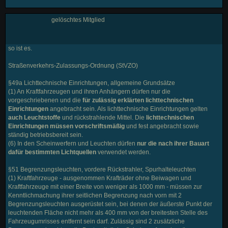
gelöschtes Mitglied
so ist es.
Straßenverkehrs-Zulassungs-Ordnung (StVZO)
§49a Lichttechnische Einrichtungen, allgemeine Grundsätze
(1) An Kraftfahrzeugen und ihren Anhängern dürfen nur die
vorgeschriebenen und die
für zulässig erklärten lichttechnischen
Einrichtungen
angebracht sein. Als lichttechnische Einrichtungen gelten
auch Leuchtstoffe
und rückstrahlende Mittel. Die
lichttechnischen
Einrichtungen müssen vorschriftsmäßig
und fest angebracht sowie
ständig betriebsbereit sein.
(6) In den Scheinwerfern und Leuchten dürfen
nur die nach ihrer Bauart
dafür bestimmten Lichtquellen
verwendet werden.
§51 Begrenzungsleuchten, vordere Rückstrahler, Spurhalteleuchten
(1) Kraftfahrzeuge - ausgenommen Krafträder ohne Beiwagen und
Kraftfahrzeuge mit einer Breite von weniger als 1000 mm - müssen zur
Kenntlichmachung ihrer seitlichen Begrenzung nach vorn mit 2
Begrenzungsleuchten ausgerüstet sein, bei denen der äußerste Punkt der
leuchtenden Fläche nicht mehr als 400 mm von der breitesten Stelle des
Fahrzeugumrisses entfernt sein darf. Zulässig sind 2 zusätzliche