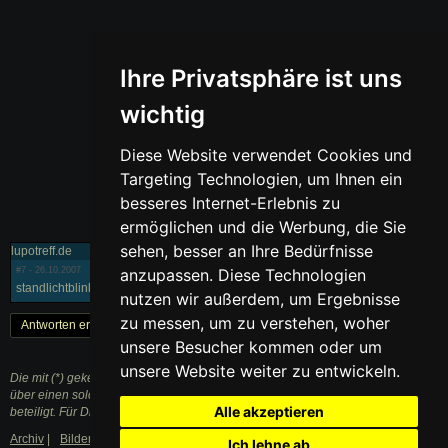
Ihre Privatsphäre ist uns
wichtig
Diese Website verwendet Cookies und
Targeting Technologien, um Ihnen ein
besseres Internet-Erlebnis zu
ermöglichen und die Werbung, die Sie
sehen, besser an Ihre Bedürfnisse
lupotreff.de
#7
- 26.10.2007
anzupassen. Diese Technologien
standlichtblinker vw eintragen lupo standlicht blinker
nutzen wir außerdem, um Ergebnisse
zu messen, um zu verstehen, woher
Antworten erstellen
« Zurück
1
Weiter »
unsere Besucher kommen oder um
unsere Website weiter zu entwickeln.
Die mit (*) gekennzeichneten Links sind sogenannte Affiliate Links. Kommt
über einen solchen Link ein Einkauf zustande, werden wir mit einer Provision
Alle akzeptieren
beteiligt. Für Dich entstehen dabei keine Mehrkosten.
Archiv
|
Bilder
|
Datenschutzerklärung
|
Impressum
Ich lehne ab