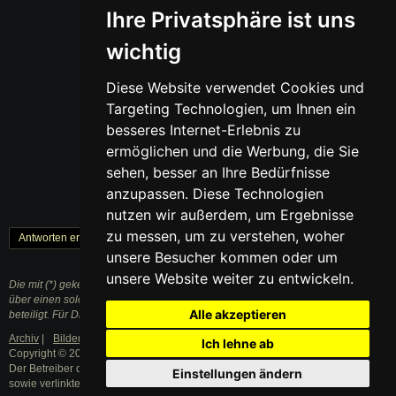
Ihre Privatsphäre ist uns
wichtig
Diese Website verwendet Cookies und
Targeting Technologien, um Ihnen ein
besseres Internet-Erlebnis zu
ermöglichen und die Werbung, die Sie
sehen, besser an Ihre Bedürfnisse
anzupassen. Diese Technologien
nutzen wir außerdem, um Ergebnisse
zu messen, um zu verstehen, woher
Antworten erstellen
« Zurück
1
Weiter »
unsere Besucher kommen oder um
unsere Website weiter zu entwickeln.
Die mit (*) gekennzeichneten Links sind sogenannte Affiliate Links. Kommt
über einen solchen Link ein Einkauf zustande, werden wir mit einer Provision
Alle akzeptieren
beteiligt. Für Dich entstehen dabei keine Mehrkosten.
Archiv
|
Bilder
|
Datenschutzerklärung
|
Impressum
Ich lehne ab
Copyright © 2003 - 2021 · Alle Rechte vorbehalten.
Der Betreiber distanziert sich ausdrücklich von den Inhalten der Forenbeiträge
Einstellungen ändern
sowie verlinkter Internetseiten.