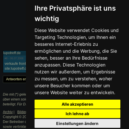
Ihre Privatsphäre ist uns
wichtig
Diese Website verwendet Cookies und
Targeting Technologien, um Ihnen ein
besseres Internet-Erlebnis zu
ermöglichen und die Werbung, die Sie
lupotreff.de
sehen, besser an Ihre Bedürfnisse
#8
- 06.07.2008
verkaufe frontschürze vw lupo lupo frontschürze und seitenschweller
anzupassen. Diese Technologien
site:lupotreff.de seitenschweller vw lupo
nutzen wir außerdem, um Ergebnisse
zu messen, um zu verstehen, woher
Antworten erstellen
« Zurück
1
Weiter »
unsere Besucher kommen oder um
unsere Website weiter zu entwickeln.
Die mit (*) gekennzeichneten Links sind sogenannte Affiliate Links. Kommt
über einen solchen Link ein Einkauf zustande, werden wir mit einer Provision
Alle akzeptieren
beteiligt. Für Dich entstehen dabei keine Mehrkosten.
Archiv
|
Bilder
|
Datenschutzerklärung
|
Impressum
Ich lehne ab
Copyright © 2003 - 2021 · Alle Rechte vorbehalten.
Der Betreiber distanziert sich ausdrücklich von den Inhalten der Forenbeiträge
Einstellungen ändern
sowie verlinkter Internetseiten.