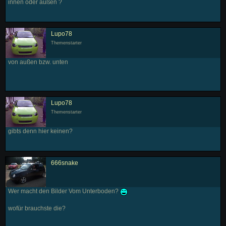
innen oder außen ?
Lupo78
Themenstarter
von außen bzw. unten
Lupo78
Themenstarter
gibts denn hier keinen?
666snake
Wer macht den Bilder Vom Unterboden?
wofür brauchste die?