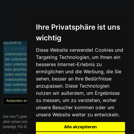
Ihre Privatsphäre ist uns
wichtig
lupotreff.de
Diese Website verwendet Cookies und
#7
- 14.05.2008
unterbodenschutz f?r vw lupo unterbodenschutz für lupo beim lupo lässt sich
Targeting Technologien, um Ihnen ein
der unterbodenschutz wv lupo unterbodenschutz unterbodenverkleidung
besseres Internet-Erlebnis zu
lupo unterbodenbilder vw lupo unterboden lupo 1.0 bilder unterbodenschutz
lupo geschlossener unterboden lupo unterboden klappern fotos lupo von
ermöglichen und die Werbung, die Sie
unten welcher unterbodenschutz vw lupo unterboden für lupo kosten für
sehen, besser an Ihre Bedürfnisse
unterbodenschutz vw lupo unterboden lupo gti uterbodenschutz lupo vw
lupo unterbodenschutz zubehör unterboden vw unterbodenversiegelung
anzupassen. Diese Technologien
lupo preis lupo unterboden
nutzen wir außerdem, um Ergebnisse
zu messen, um zu verstehen, woher
Antworten erstellen
« Zurück
1
Weiter »
unsere Besucher kommen oder um
unsere Website weiter zu entwickeln.
Die mit (*) gekennzeichneten Links sind sogenannte Affiliate Links. Kommt
über einen solchen Link ein Einkauf zustande, werden wir mit einer Provision
Alle akzeptieren
beteiligt. Für Dich entstehen dabei keine Mehrkosten.