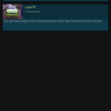
Lupo78
Themenstarter
ich will was wegen nem auspuff gucken aber hier hat wohl keiner welche