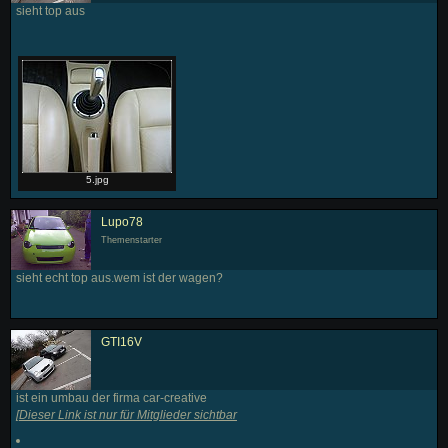
sieht top aus
5.jpg
Lupo78
Themenstarter
sieht echt top aus.wem ist der wagen?
GTI16V
ist ein umbau der firma car-creative
[
Dieser Link ist nur für Mitglieder sichtbar