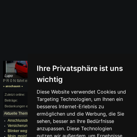
Ihre Privatsphäre ist uns
wichtig
P R 0 N fährt einen
Lupo
, BJ. 1998
» anschauen «
Diese Website verwendet Cookies und
Zuletzt online:
vor 208 Monaten
Targeting Technologien, um Ihnen ein
Beiträge:
5/15
besseres Internet-Erlebnis zu
Bedankungen erhalten:
0
ermöglichen und die Werbung, die Sie
Aktuelle Themen:
mehr...
sehen, besser an Ihre Bedürfnisse
Anschlussdurchmesser vom Luffi? (16v 1.4L 10/98)
Versicherung?
anzupassen. Diese Technologien
Blinker weg?
nutzen wir außerdem, um Ergebnisse
Moin, moin!