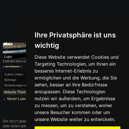
Ihre Privatsphäre ist uns
wichtig
Diese Website verwendet Cookies und
Fatih90 fährt einen
Lupo
, BJ. 0000
Targeting Technologien, um Ihnen ein
» anschauen «
besseres Internet-Erlebnis zu
Zuletzt online:
vor 172 Monaten
ermöglichen und die Werbung, die Sie
Beiträge:
1/3
sehen, besser an Ihre Bedürfnisse
Bedankungen erhalten:
0
anzupassen. Diese Technologien
Aktuelle Themen:
mehr...
nutzen wir außerdem, um Ergebnisse
Neuer Lupo 2011 kommt raus! (Lupo II / Up!)
zu messen, um zu verstehen, woher
unsere Besucher kommen oder um
unsere Website weiter zu entwickeln.
Die mit (*) gekennzeichneten Links sind sogenannte Affiliate Links. Kommt
über einen solchen Link ein Einkauf zustande, werden wir mit einer Provision