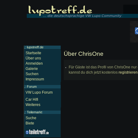
.: lupotreff.de
Über ChrisOne
Startseite
Über uns
Anmelden
Für Gäste ist das Profil von ChrisOne nur
Galerie
kannst du dich jetzt kostenlos
registrieren
Suchen
Impressum
.:
Forum
VW Lupo Forum
Car Hifi
Weiteres
.:
Teilemarkt
Suche
Biete