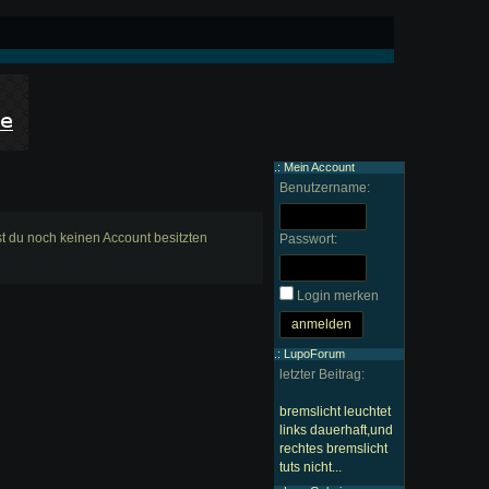
.: Mein Account
Benutzername:
est du noch keinen Account besitzten
Passwort:
Login merken
.: LupoForum
letzter Beitrag:
bremslicht leuchtet
links dauerhaft,und
rechtes bremslicht
tuts nicht...