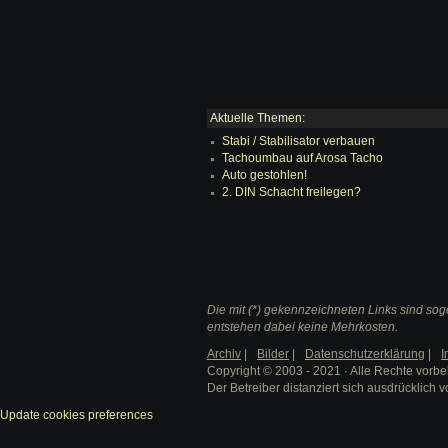
Aktuelle Themen:
Stabi / Stabilisator verbauen
Tachoumbau auf Arosa Tacho
Auto gestohlen!
2. DIN Schacht freilegen?
Die mit (*) gekennzeichneten Links sind soge
entstehen dabei keine Mehrkosten.
Archiv
|
Bilder
|
Datenschutzerklärung
|
I
Copyright © 2003 - 2021 · Alle Rechte vorbe
Der Betreiber distanziert sich ausdrücklich v
Update cookies preferences