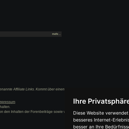
mehr...
nannte Affiliate Links. Kommt über einen solchen Link ein Einkauf zustande, werden 
Ihre Privatsphäre
mpressum
halten.
on den Inhalten der Forenbeiträge sowie verlinkter Internetseiten.
Diese Website verwendet 
besseres Internet-Erlebni
besser an Ihre Bedürfnis