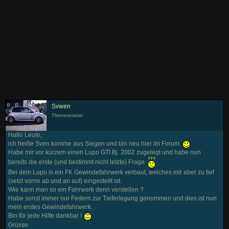
Svwen
Themenstarter
Hallo Leute,
ich heiße Sven komme aus Siegen und bin neu hier im Forum.
Habe mir vor kurzem einen Lupo GTI Bj. 2002 zugelegt und habe nun
bereits die erste (und bestimmt nicht letzte) Frage.
Bei dem Lupo is ein FK Gewindefahrwerk verbaut, welches mir aber zu tief
(setzt vorne ab und an auf) eingestellt ist.
Wie kann man so ein Fahrwerk denn verstellen ?
Habe sonst immer nur Federn zur Tieferlegung genommen und dies ist nun
mein erstes Gewindefahrwerk.
Bin für jede Hilfe dankbar !
Grüsse