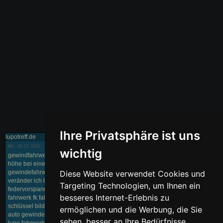
Ihre Privatsphäre ist uns
lupotreff.de
#8
- 08.07.2010
wichtig
gewindfahrwerk einstellschlüßel gewindefahrwerk verstellen vw wie wird die
höhe bei einem gewindefahrwerk eingestellt federvorspannung einstellen
gewindefahrwerk radlastwaage gewindefahrwerk wie messen? wie
Diese Website verwendet Cookies und
veränder ich beim gewindefahrwerk die höhe? gewinde fahrwerk einstellen
Targeting Technologien, um Ihnen ein
federvorspannung fk gewindefahrwerk gewinde hakenschlüssel für fk
besseres Internet-Erlebnis zu
fahrwerk fk fahrwerk einstellen lupo fk fahrwerk einstellen fk fahrwerk
schlüssel bilder zum einstellen des gewindefahrwerk fahrwerk einstellen
ermöglichen und die Werbung, die Sie
auto gewinde gewindefahrwerke fk einstellung gewindefahrwerk verstellen
sehen, besser an Ihre Bedürfnisse
lupo fahrwerk verstellen wie verstelle ich ein gewindefahrwerk