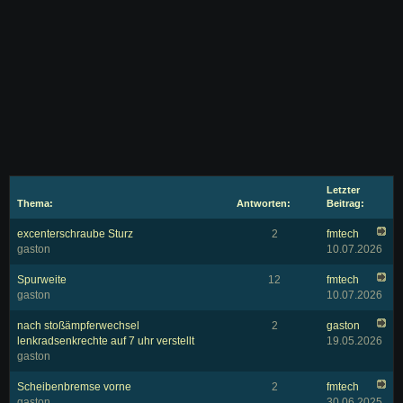
Letzter
Thema:
Antworten:
Beitrag:
excenterschraube Sturz
2
fmtech
gaston
10.07.2026
Spurweite
12
fmtech
gaston
10.07.2026
nach stoßämpferwechsel
2
gaston
lenkradsenkrechte auf 7 uhr verstellt
19.05.2026
gaston
Scheibenbremse vorne
2
fmtech
gaston
30.06.2025