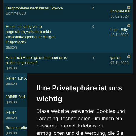
Startprobleme nach kurzer Strecke
2
Bommel008
Bommel008
18.02.2024
Reifen einseitig vorne
3
Lupo_Billy
abgefahren,Aufnahepunkte
13.11.2023
Werkstattwagenheber,Mittiges
Felgenloch?
gaston
Hab noch Räder gefunden aber es ist
5
gaston
nichts eingestanzt?
07.11.2023
gaston
Reifen auf 6J 14 Felge ziehen
1
Bommel008
gaston
Ihre Privatsphäre ist uns
05.11.2023
wichtig
185/55 R14...51/2 J...ET 43
12
Moandi
gaston
20.08.2023
Diese Website verwendet Cookies und
Reifen
1
Moandi
Targeting Technologien, um Ihnen ein
gaston
20.08.2023
besseres Internet-Erlebnis zu
Sommerreifen,M&S,Winterreifen
1
Moandi
ermöglichen und die Werbung, die Sie
gaston
19.08.2023