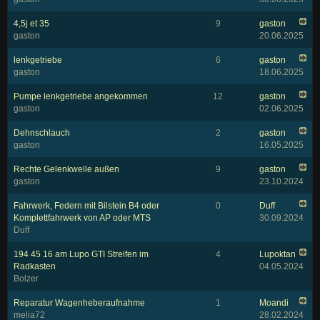
4,5j et 35
9
gaston
gaston
20.06.2025
lenkgetriebe
6
gaston
gaston
18.06.2025
Pumpe lenkgetriebe angekommen
12
gaston
gaston
02.06.2025
Dehnschlauch
2
gaston
gaston
16.05.2025
Rechte Gelenkwelle außen
9
gaston
gaston
23.10.2024
Fahrwerk, Federn mit Bilstein B4 oder
0
Duff
Komplettfahrwerk von AP oder MTS
30.09.2024
Duff
194 45 16 am Lupo GTI Streifen im
4
Lupoktan
Radkasten
04.05.2024
Bolzer
Reparatur Wagenheberaufnahme
1
Moandi
melia72
28.02.2024