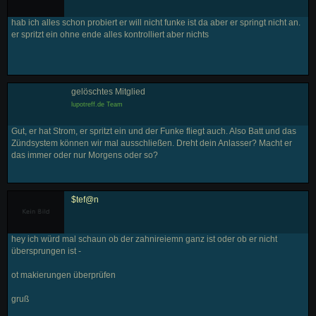
hab ich alles schon probiert er will nicht funke ist da aber er springt nicht an.
er spritzt ein ohne ende alles kontrolliert aber nichts
gelöschtes Mitglied
lupotreff.de Team
Gut, er hat Strom, er spritzt ein und der Funke fliegt auch. Also Batt und das
Zündsystem können wir mal ausschließen. Dreht dein Anlasser? Macht er
das immer oder nur Morgens oder so?
$tef@n
hey ich würd mal schaun ob der zahnireiemn ganz ist oder ob er nicht
übersprungen ist -
ot makierungen überprüfen
gruß