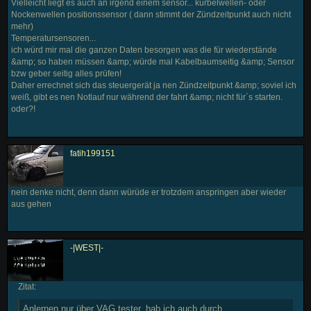
Vielleicht liegt es auch an irgend einem sensor... kurbelwellen- oder
Nockenwellen positionssensor ( dann stimmt der Zündzeitpunkt auch nicht
mehr)
Temperatursensoren...
ich würd mir mal die ganzen Daten besorgen was die für wiederstände
&amp; so haben müssen &amp; würde mal Kabelbaumseitig &amp; Sensor
bzw geber seitig alles prüfen!
Daher errechnet sich das steuergerät ja nen Zündzeitpunkt &amp; soviel ich
weiß, gibt es nen Notlauf nur während der fahrt &amp; nicht für´s starten.
oder?!
fatih199151
nein denke nicht, denn dann würüde er trotzdem anspringen aber wieder
aus gehen
-|WEST|-
Zitat:
Anlernen nur über VAG tester, hab ich auch durch