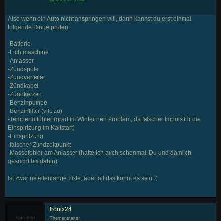
Also wenn ein Auto nicht anspringen will, dann kannst du erst einmal
folgende Dinge prüfen:
-Batterie
-Lichtmaschine
-Anlasser
-Zündspule
-Zündverteiler
-Zündkabel
-Zündkerzen
-Benzinpumpe
-Benzinfilter (vllt. zu)
-Temperturfühler (grad im Winter nen Problem, da falscher Impuls für die
Einspirtzung im Kaltstart)
-Einspritzung
-falscher Zündzeitpunkt
-Massefehler am Anlasser (hatte ich auch schonmal. Du und dämlich
gesucht bis dahin)
Ist zwar ne ellenlange Liste, aber all das könnt es sein :(
tronix24
Themenstarter