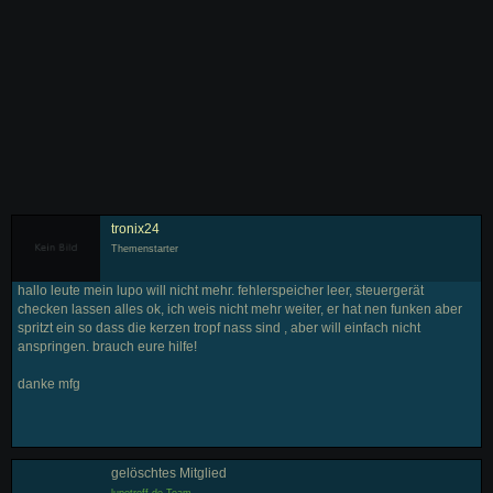
tronix24
Themenstarter
hallo leute mein lupo will nicht mehr. fehlerspeicher leer, steuergerät
checken lassen alles ok, ich weis nicht mehr weiter, er hat nen funken aber
spritzt ein so dass die kerzen tropf nass sind , aber will einfach nicht
anspringen. brauch eure hilfe!
danke mfg
gelöschtes Mitglied
lupotreff.de Team