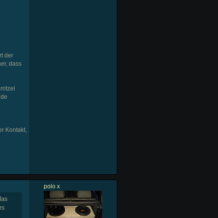
rt der
er, dass
ritzel
nde
r Kontakt,
polo x
das
rs