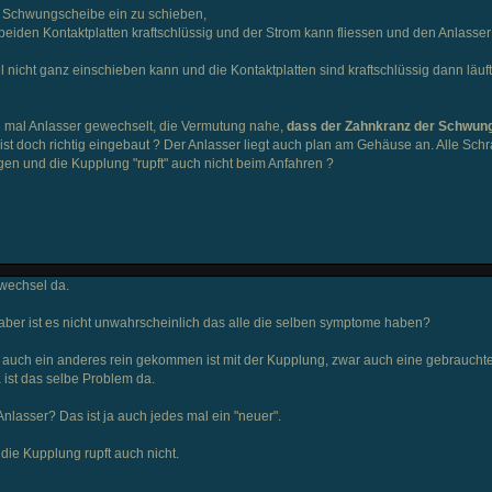
er Schwungscheibe ein zu schieben,
beiden Kontaktplatten kraftschlüssig und der Strom kann fliessen und den Anlasse
 nicht ganz einschieben kann und die Kontaktplatten sind kraftschlüssig dann läuft
 3 mal Anlasser gewechselt, die Vermutung nahe,
dass der Zahnkranz der Schwun
t doch richtig eingebaut ? Der Anlasser liegt auch plan am Gehäuse an. Alle Sch
n und die Kupplung "rupft" auch nicht beim Anfahren ?
wechsel da.
aber ist es nicht unwahrscheinlich das alle die selben symptome haben?
 auch ein anderes rein gekommen ist mit der Kupplung, zwar auch eine gebraucht
ist das selbe Problem da.
nlasser? Das ist ja auch jedes mal ein "neuer".
 die Kupplung rupft auch nicht.