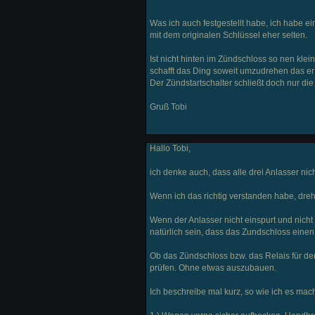
Was ich auch festgestellt habe, ich habe 
mit dem originalen Schlüssel eher selten.
Ist nicht hinten im Zündschloss so nen kle
schafft das Ding soweit umzudrehen das er
Der Zündstartschalter schließt doch nur di
Gruß Tobi
Hallo Tobi,
ich denke auch, dass alle drei Anlasser ni
Wenn ich das richtig verstanden habe, dreht
Wenn der Anlasser nicht einspurt und nicht 
natürlich sein, dass das Zundschloss einen 
Ob das Zündschloss bzw. das Relais für den
prüfen. Ohne etwas auszubauen.
Ich beschreibe mal kurz, so wie ich es ma