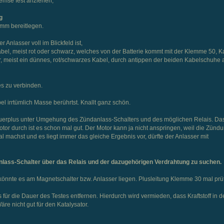
emse fest anziehen,
g
qmm bereitlegen.
Anlasser voll im Blickfeld ist,
abel, meist rot oder schwarz, welches von der Batterie kommt mit der Klemme 50, K
r, meist ein dünnes, rot/schwarzes Kabel, durch antippen der beiden Kabelschuhe
s zu verbinden.
el irrtümlich Masse berührtst. Knallt ganz schön.
uerplus unter Umgehung des Zündanlass-Schalters und des möglichen Relais. Das
tor durch ist es schon mal gut. Der Motor kann ja nicht anspringen, weil die Zündu
l machst und es liegt immer das gleiche Ergebnis vor, dürfte der Anlasser mit
lass-Schalter über das Relais und der dazugehörigen Verdrahtung zu suchen.
o könnte es am Magnetschalter bzw. Anlasser liegen. Plusleitung Klemme 30 mal prü
für die Dauer des Testes entfernen. Hierdurch wird vermieden, dass Kraftstoff in d
re nicht gut für den Katalysator.