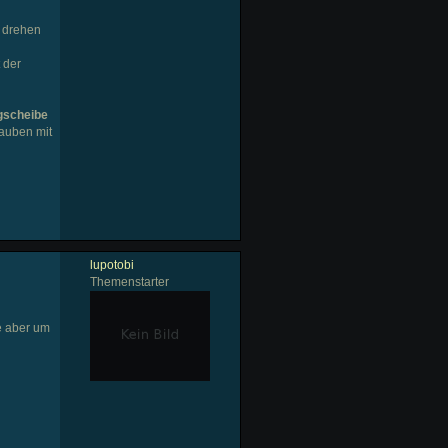
r drehen
 der
gscheibe
rauben mit
lupotobi
Themenstarter
e aber um