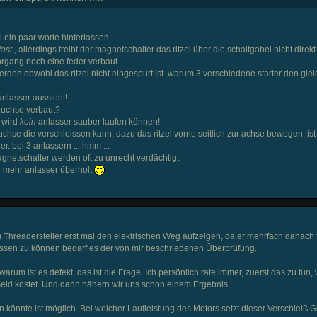
 ein paar worte hinterlassen.
fast
, allerdings treibt der magnetschalter das ritzel über die schaltgabel nicht direkt
organg noch eine feder verbaut.
rden obwohl das ritzel nicht eingespurt ist. warum 3 verschiedene starter den gle
nlasser aussieht!
sbuchse verbaut?
n wird
kein
anlasser sauber laufen können!
chse die verschleissen kann, dazu das ritzel vorne seitlich zur achse bewegen. is
er. bei 3 anlassern ... hmm ...
agnetschalter werden oft zu unrecht verdächtigt
r mehr anlasser überholt
m Threadersteller erst mal den elektrischen Weg aufzeigen, da er mehrfach danach 
essen zu können bedarf es der von mir beschriebenen Überprüfung.
arum ist es defekt, das ist die Frage. Ich persönlich rate immer, zuerst das zu tun,
 Geld kostet. Und dann nähern wir uns schon einem Ergebnis.
könnte ist möglich. Bei welcher Laufleistung des Motors setzt dieser Verschleiß 