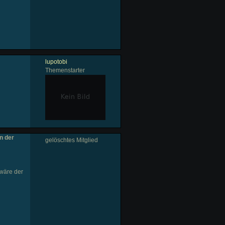
lupotobi
Themenstarter
n der
gelöschtes Mitglied
 wäre der