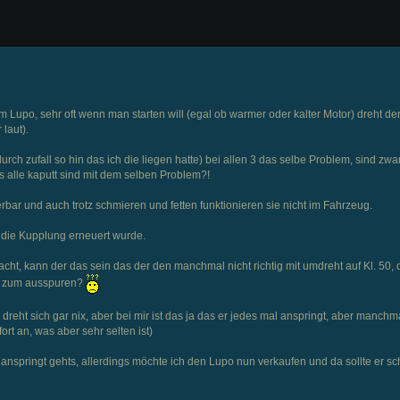
Lupo, sehr oft wenn man starten will (egal ob warmer oder kalter Motor) dreht de
 laut).
urch zufall so hin das ich die liegen hatte) bei allen 3 das selbe Problem, sind zwar
 alle kaputt sind mit dem selben Problem?!
rbar und auch trotz schmieren und fetten funktionieren sie nicht im Fahrzeug.
 die Kupplung erneuert wurde.
cht, kann der das sein das der den manchmal nicht richtig mit umdreht auf Kl. 50, 
ht zum ausspuren?
 dreht sich gar nix, aber bei mir ist das ja das er jedes mal anspringt, aber manchma
rt an, was aber sehr selten ist)
r anspringt gehts, allerdings möchte ich den Lupo nun verkaufen und da sollte er s