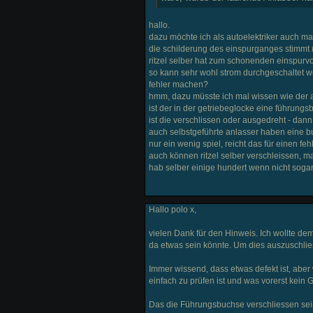
hallo.
dazu möchte ich als autoelektriker auch mal
die schilderung des einspurganges stimmt
ritzel selber hat zum schonenden einspurv
so kann sehr wohl strom durchgeschaltet we
fehler machen?
hmm, dazu müsste ich mal wissen wie der a
ist der in der getriebeglocke eine führung
ist die verschlissen oder ausgedreht - dan
auch selbstgeführte anlasser haben eine bu
nur ein wenig spiel, reicht das für einen fehl
auch können ritzel selber verschleissen, m
hab selber einige hundert wenn nicht soga
Hallo polo x,
vielen Dank für den Hinweis. Ich wollte de
da etwas sein könnte. Um dies auszuschli
Immer wissend, dass etwas defekt ist, aber w
einfach zu prüfen ist und was vorerst kein
Das die Führungsbuchse verschliessen sein 