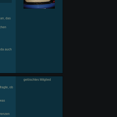
 an, das
ichen
t da auch
gelöschtes Mitglied
fragte, ob
 was
Grenzen