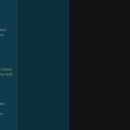
abel
 am
 heisst,
ng nicht
fen.
en