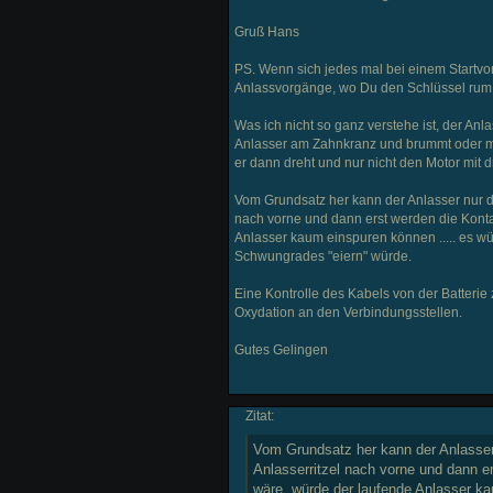
Gruß Hans
PS. Wenn sich jedes mal bei einem Startvor
Anlassvorgänge, wo Du den Schlüssel rum d
Was ich nicht so ganz verstehe ist, der Anla
Anlasser am Zahnkranz und brummt oder mach
er dann dreht und nur nicht den Motor mit d
Vom Grundsatz her kann der Anlasser nur dr
nach vorne und dann erst werden die Konta
Anlasser kaum einspuren können ..... es w
Schwungrades "eiern" würde.
Eine Kontrolle des Kabels von der Batteri
Oxydation an den Verbindungsstellen.
Gutes Gelingen
Zitat:
Vom Grundsatz her kann der Anlasser 
Anlasserritzel nach vorne und dann e
wäre, würde der laufende Anlasser ka