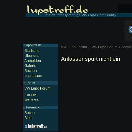
.: lupotreff.de
VW Lupo Forum
VW Lupo Forum
Motor
Startseite
Über uns
Anlasser spurt nicht ein
Anmelden
Galerie
Suchen
Impressum
.:
Forum
VW Lupo Forum
Car Hifi
Weiteres
.:
Teilemarkt
Suche
Biete