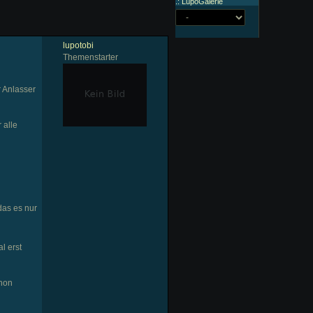
.: LupoGalerie
lupotobi
Themenstarter
r Anlasser
 alle
das es nur
l erst
chon