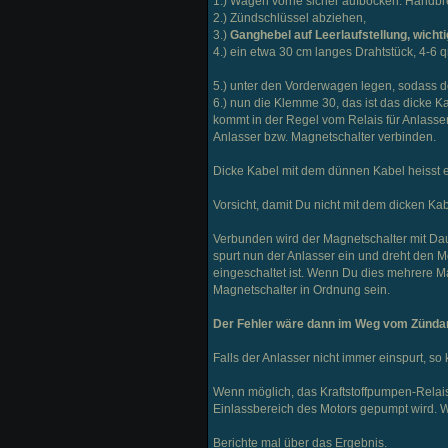
1.) Wagen vorne sicher aufbocken. Handbr
2.) Zündschlüssel abziehen,
3.)
Ganghebel auf Leerlaufstellung, wichti
4.) ein etwa 30 cm langes Drahtstück, 4-6 
5.) unter den Vorderwagen legen, sodass der 
6.) nun die Klemme 30, das ist das dicke K
kommt in der Regel vom Relais für Anlasse
Anlasser bzw. Magnetschalter verbinden.
Dicke Kabel mit dem dünnen Kabel heisst e
Vorsicht, damit Du nicht mit dem dicken Kab
Verbunden wird der Magnetschalter mit Da
spurt nun der Anlasser ein und dreht den Mo
eingeschaltet ist. Wenn Du dies mehrere Ma
Magnetschalter in Ordnung sein.
Der Fehler wäre dann im Weg vom Zündan
Falls der Anlasser nicht immer einspurt, s
Wenn möglich, das Kraftstoffpumpen-Relais 
Einlassbereich des Motors gepumpt wird. Wä
Berichte mal über das Ergebnis.