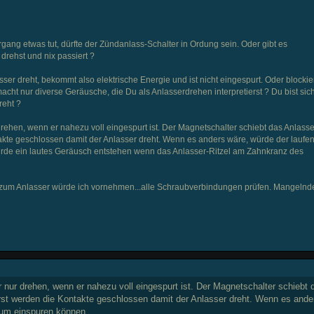
gang etwas tut, dürfte der Zündanlass-Schalter in Ordung sein. Oder gibt es
rehst und nix passiert ?
sser dreht, bekommt also elektrische Energie und ist nicht eingespurt. Oder blockie
t nur diverse Geräusche, die Du als Anlasserdrehen interpretierst ? Du bist sich
reht ?
ehen, wenn er nahezu voll eingespurt ist. Der Magnetschalter schiebt das Anlasser
kte geschlossen damit der Anlasser dreht. Wenn es anders wäre, würde der laufe
ürde ein lautes Geräusch entstehen wenn das Anlasser-Ritzel am Zahnkranz des
e zum Anlasser würde ich vornehmen...alle Schraubverbindungen prüfen. Mangelnde
nur drehen, wenn er nahezu voll eingespurt ist. Der Magnetschalter schiebt 
rst werden die Kontakte geschlossen damit der Anlasser dreht. Wenn es ande
um einspuren können .....