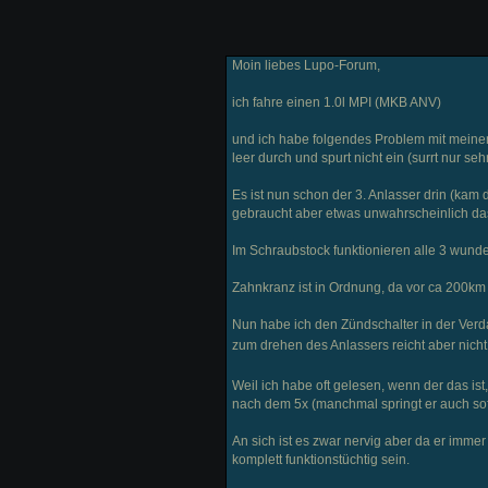
Moin liebes Lupo-Forum,
ich fahre einen 1.0l MPI (MKB ANV)
und ich habe folgendes Problem mit meinem 
leer durch und spurt nicht ein (surrt nur sehr
Es ist nun schon der 3. Anlasser drin (kam d
gebraucht aber etwas unwahrscheinlich das
Im Schraubstock funktionieren alle 3 wunde
Zahnkranz ist in Ordnung, da vor ca 200km
Nun habe ich den Zündschalter in der Verda
zum drehen des Anlassers reicht aber nic
Weil ich habe oft gelesen, wenn der das ist,
nach dem 5x (manchmal springt er auch sofo
An sich ist es zwar nervig aber da er imme
komplett funktionstüchtig sein.