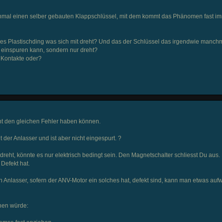
einmal einen selber gebauten Klappschlüssel, mit dem kommt das Phänomen fast im
ines Plastischding was sich mit dreht? Und das der Schlüssel das irgendwie manchm
 einspuren kann, sondern nur dreht?
e Kontakte oder?
cht den gleichen Fehler haben können.
 der Anlasser und ist aber nicht eingespurt. ?
dreht, könnte es nur elektrisch bedingt sein. Den Magnetschalter schliesst Du aus.
Defekt hat.
 Anlasser, sofern der ANV-Motor ein solches hat, defekt sind, kann man etwas auf
chen würde: