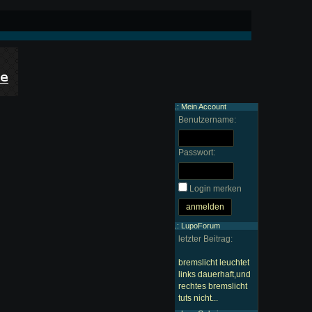
.: Mein Account
Benutzername:
Passwort:
Login merken
.: LupoForum
letzter Beitrag:
bremslicht leuchtet
links dauerhaft,und
rechtes bremslicht
tuts nicht...