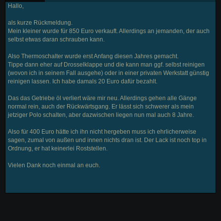
Hallo,
als kurze Rückmeldung.
Mein kleiner wurde für 850 Euro verkauft. Allerdings an jemanden, der auch
selbst etwas daran schrauben kann.
Also Thermoschalter wurde erst Anfang diesen Jahres gemacht.
Tippe dann eher auf Drosselklappe und die kann man ggf. selbst reinigen
(wovon ich in seinem Fall ausgehe) oder in einer privaten Werkstatt günstig
reinigen lassen. Ich habe damals 20 Euro dafür bezahlt.
Das das Getriebe öl verliert wäre mir neu. Allerdings gehen alle Gänge
normal rein, auch der Rückwärtsgang. Er lässt sich schwerer als mein
jetziger Polo schalten, aber dazwischen liegen nun mal auch 8 Jahre.
Also für 400 Euro hätte ich ihn nicht hergeben muss ich ehrlicherweise
sagen, zumal von außen und innen nichts dran ist. Der Lack ist noch top in
Ordnung, er hat keinerlei Roststellen.
Vielen Dank noch einmal an euch.