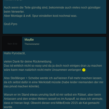
Auch wenn die Teile günstig sind, bekommste auch vieles noch günstiger
beim Verwerter.
Aber Montage & evtl. Spur einstellen kost nochmal was.
Gruß Pyro
MayBe
Themenstarter
Hallo Pyrodactil,
vielen Dank für deine Rückmeldung.
Das ist wirklich nicht so easy und da ja doch noch einiges dran zu machen
wäre kann man natürlich nicht mehr Unsummen verlangen
.
Also Stoßfänger + Scheibe werde ich auf keinen Fall mehr machen lassen,
da ich selbst dafür in eine Werkstatt müsste (habe leider niemanden der mir
das privat machen könnte).
Warum er im Stand etwas unruhig läuft ist mir selbst ein Rätsel, aber beim
Anlassen und den ersten Metern rasselt es im Auspuff, so dass ich vermute,
dass er hieran liegt. Obwohl dieser erst Mitte/Ende 2015 ab Kat gemacht
wurde.