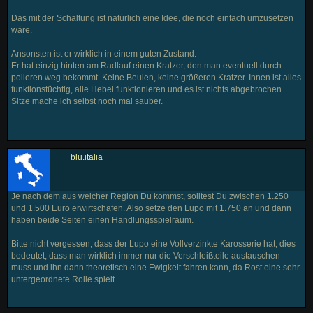
Das mit der Schaltung ist natürlich eine Idee, die noch einfach umzusetzen
wäre.
Ansonsten ist er wirklich in einem guten Zustand.
Er hat einzig hinten am Radlauf einen Kratzer, den man eventuell durch
polieren weg bekommt. Keine Beulen, keine größeren Kratzer. Innen ist alles
funktionstüchtig, alle Hebel funktionieren und es ist nichts abgebrochen.
Sitze mache ich selbst noch mal sauber.
blu.italia
Je nach dem aus welcher Region Du kommst, solltest Du zwischen 1.250
und 1.500 Euro erwirtschafen. Also setze den Lupo mit 1.750 an und dann
haben beide Seiten einen Handlungsspielraum.
Bitte nicht vergessen, dass der Lupo eine Vollverzinkte Karosserie hat, dies
bedeutet, dass man wirklich immer nur die Verschleißteile austauschen
muss und ihn dann theoretisch eine Ewigkeit fahren kann, da Rost eine sehr
untergeordnete Rolle spielt.