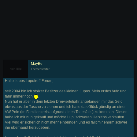
MayBe
Themenstarter
Hallo liebes Lupotreff-Forum,
seit 2004 bin ich stolzer Besitzer des kleinen Lupos. Mein erstes Auto und
fährt immer noch
.
Nun hat er aber in dem letzten Dreivierteljahr angefangen mir das Geld
etwas aus der Tasche zu ziehen und ich hatte das Glück günstig an einen
VW Polo (im Familienkreis aufgrund eines Todesfalls) zu kommen. Diesen
habe ich mir nun gekauft und möchte Lupi schweren Herzens verkaufen.
Viel wird er sicherlich nicht mehr einbringen und es fällt mir enorm schwer
ihn überhaupt herzugeben.