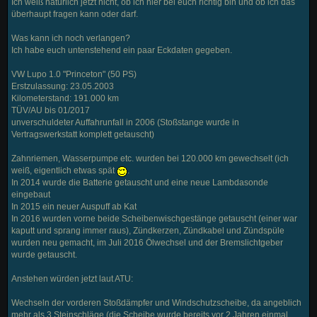
Ich weiß natürlich jetzt nicht, ob ich hier bei euch richtig bin und ob ich das
überhaupt fragen kann oder darf.
Was kann ich noch verlangen?
Ich habe euch untenstehend ein paar Eckdaten gegeben.
VW Lupo 1.0 "Princeton" (50 PS)
Erstzulassung: 23.05.2003
Kilometerstand: 191.000 km
TÜV/AU bis 01/2017
unverschuldeter Auffahrunfall in 2006 (Stoßstange wurde in
Vertragswerkstatt komplett getauscht)
Zahnriemen, Wasserpumpe etc. wurden bei 120.000 km gewechselt (ich
weiß, eigentlich etwas spät
.
In 2014 wurde die Batterie getauscht und eine neue Lambdasonde
eingebaut
In 2015 ein neuer Auspuff ab Kat
In 2016 wurden vorne beide Scheibenwischgestänge getauscht (einer war
kaputt und sprang immer raus), Zündkerzen, Zündkabel und Zündspüle
wurden neu gemacht, im Juli 2016 Ölwechsel und der Bremslichtgeber
wurde getauscht.
Anstehen würden jetzt laut ATU:
Wechseln der vorderen Stoßdämpfer und Windschutzscheibe, da angeblich
mehr als 3 Steinschläge (die Scheibe wurde bereits vor 2 Jahren einmal