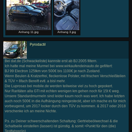
Anhang 11.jpg
Anhang 3.jpg
Pyrodactil
Bei dat.de (Schwackeliste) kannste erst ab BJ 2005 filtern.
Ich hatte mal meine Murmel bei www.wirkaufendeinauto.de gefiltert:
BJ 99 Electron 125tkm von 500€ bis 1100€ je nach Zustand.
Wenn Beulen & Kratzerfrei, fleckenlose Polster, mit frischen Verschleißteilen
& TÜV + 8fach Bereift evtl. a bisl mehr.
Die Luprosas bei mobile.de werden teilweise viel zu hoch gepokert.
Nur Raritäten alla GTI mit echten wenigen km gehen noch für 15t € weg.
Unsere Standardmurmeln sind leider kaum noch was wert. Ich habe letzten
auch noch 500€ in die Aufhängung reingesteckt, aber ich mache es für mich
vorbeugend, um 2017 locker durch den TÜV zu kommen. & 2017 oder 2018
verschenke ich an meine Nichte.
P.s. zu Deiner schwerschaltenden Schaltung: Gertriebeölwechsel & die
Schaltseile einstellen (lassen) ist günstig. & somit +Punkt für den (die)
Testfahrer(in).