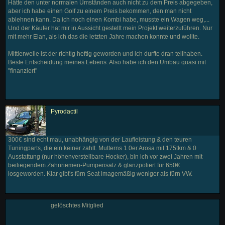
Hätte den unter normalen Umständen auch nicht zu dem Preis abgegeben,
aber ich habe einen Golf zu einem Preis bekommen, den man nicht
ablehnen kann. Da ich noch einen Kombi habe, musste ein Wagen weg,...
Und der Käufer hat mir in Aussicht gestellt mein Projekt weiterzuführen. Nur
mit mehr Elan, als ich das die letzten Jahre machen konnte und wollte.
Mittlerweile ist der richtig heftig geworden und ich durfte dran teilhaben.
Beste Entscheidung meines Lebens. Also habe ich den Umbau quasi mit
"finanziert"
Pyrodactil
300€ sind echt mau, unabhängig von der Laufleistung & den teuren
Tuningparts, die ein keiner zahlt. Mutterns 1.0er Arosa mit 175tkm & 0
Ausstattung (nur höhenverstellbare Hocker), bin ich vor zwei Jahren mit
beiliegendem Zahnriemen-Pumpensatz & glanzpoliert für 650€
losgeworden. Klar gibt's fürn Seat imagemäßig weniger als fürn VW.
gelöschtes Mitglied