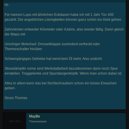
Hi-
Für meinen Lupo mit ähnlichen Eckdazen habe ich mit 1 Jahr Tüv 400
gezahlt. Die angeblichen Lleinigkeiten können ganz schön ins Geld gehen.
Zahnriemen entweder Kilometer oder 4Jahre, also wieder fällig. Dann gleich
die Wapu mit.
Unruhiger Motorlauf- Drosselklappe zumindest verfreckt oder
Thermoschalter hinüber
Schwergängiges Getriebe hat meist kein Öl mehr. Also undicht.
Stossdämpfer vorne sind Werkstattarbeit dazubkommen dann noch Spur
einstellen. Traggelenke und Spurstangenköpfe. Wenn man schon dabei ist.
Alles in allem kann das bei Nichtschraubern schon ein böses Erwachen
geben.
Gruss Thomas
MayBe
Themenstarter