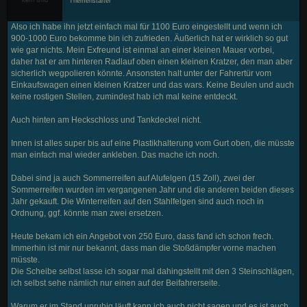
Themenstarter
Also ich habe ihn jetzt einfach mal für 1100 Euro eingestellt und wenn ich
900-1000 Euro bekomme bin ich zufrieden. Äußerlich hat er wirklich so gut
wie gar nichts. Mein Exfreund ist einmal an einer kleinen Mauer vorbei,
daher hat er am hinteren Radlauf oben einen kleinen Kratzer, den man aber
sicherlich wegpolieren könnte. Ansonsten halt unter der Fahrertür vom
Einkaufswagen einen kleinen Kratzer und das wars. Keine Beulen und auch
keine rostigen Stellen, zumindest hab ich mal keine entdeckt.
Auch hinten am Heckschloss und Tankdeckel nicht.
Innen ist alles super bis auf eine Plastikhalterung vom Gurt oben, die müsste
man einfach mal wieder ankleben. Das mache ich noch.
Dabei sind ja auch Sommerreifen auf Alufelgen (15 Zoll), zwei der
Sommerreifen wurden im vergangenen Jahr und die anderen beiden dieses
Jahr gekauft. Die Winterreifen auf den Stahlfelgen sind auch noch in
Ordnung, ggf. könnte man zwei ersetzen.
Heute bekam ich ein Angebot von 250 Euro, dass fand ich schon frech.
Immerhin ist mir nur bekannt, dass man die Stoßdämpfer vorne machen
müsste.
Die Scheibe selbst lasse ich sogar mal dahingstellt mit den 3 Steinschlägen,
ich selbst sehe nämlich nur einen auf der Beifahrerseite.
Warum er im Stand unruhig läuft kann ich auch nicht sagen und es ist auch