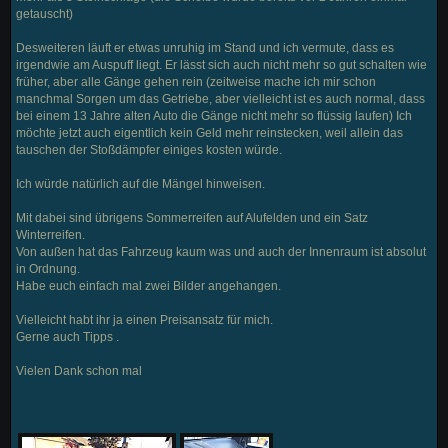
getauscht)
Desweiteren läuft er etwas unruhig im Stand und ich vermute, dass es
irgendwie am Auspuff liegt. Er lässt sich auch nicht mehr so gut schalten wie
früher, aber alle Gänge gehen rein (zeitweise mache ich mir schon
manchmal Sorgen um das Getriebe, aber vielleicht ist es auch normal, dass
bei einem 13 Jahre alten Auto die Gänge nicht mehr so flüssig laufen) Ich
möchte jetzt auch eigentlich kein Geld mehr reinstecken, weil allein das
tauschen der Stoßdämpfer einiges kosten würde.
Ich würde natürlich auf die Mängel hinweisen.
Mit dabei sind übrigens Sommerreifen auf Alufelden und ein Satz
Winterreifen.
Von außen hat das Fahrzeug kaum was und auch der Innenraum ist absolut
in Ordnung.
Habe euch einfach mal zwei Bilder angehangen.
Vielleicht habt ihr ja einen Preisansatz für mich.
Gerne auch Tipps .
Vielen Dank schon mal