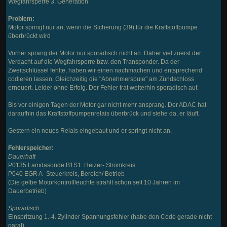
Wegfahrsperre 3. Generation
Problem:
Motor springt nur an, wenn die Sicherung (39) für die Kraftstoffpumpe
überbrückt wird
Vorher sprang der Motor nur sporadisch nicht an. Daher viel zuerst der
Verdacht auf die Wegfahrsperre bzw. den Transponder. Da der
Zweitschlüssel fehlte, haben wir einen nachmachen und entsprechend
codieren lassen. Gleichzeitig die "Abnehmerspule" am Zündschloss
erneuert. Leider ohne Erfolg. Der Fehler trat weiterhin sporadisch auf.
Bis vor einigen Tagen der Motor gar nicht mehr ansprang. Der ADAC hat
daraufhin das Kraftstoffpumpenrelais überbrück und siehe da, er läuft.
Gestern ein neues Relais eingebaut und er springt nicht an.
Fehlerspeicher:
Dauerhaft
P0135 Lamdasonde B1S1: Heizer- Stromkreis
P040 EGR A- Steuerkreis, Bereich/ Betrieb
(Die gelbe Motorkontrollleuchte strahlt schon seit 10 Jahren im
Dauerbetrieb)
Sporadisch
Einspritzung 1.-4. Zylinder Spannungsfehler (habe den Code gerade nicht
parat)