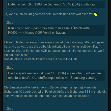
Dafür ist seit Okt. 1998 die Sicherung SB40 (15A) zuständig.
Ja, kann auch die 40 gewesen sein. Rechts und links war alles frei
Zitat:
Kann nicht sein - damit bekäme man keine TÜV-Plakette.
P040? ==> Neues AGR-Ventil einbauen.
Ich kann leider nur sagen was mein Kumpel (der Fahrzeughalter) mir gesagt
hat und das war, dass die gelbe Motorkontrollleuchte fast seit dem Kauf
leuchtet. Ob der Fehler des AGR genauso lange im Fehlerspeicher ist weiß
ich natürlich nicht.
Das defekte AGR-Ventil kommt aber auf die to-Do-Liste.
Zitat:
Die Einspritzventile sind über SB3 (10A) abgesichert und werden
ebenfalls über's Kraftstoffpumpenrelais mit Spannung versorgt.
Die Einspritzventile funktionieren. Da der Wagen anspringt, wenn die
Sicherung 40 überbrückt wird. Folglich dürfte die Sicherung SB3 nicht defekt
sein (wenn ich meinen eigenartigen Stromlaufplan richtig deute)
Zitat: