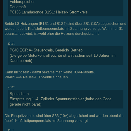
Fehlerspeicher:
Dauerhaft
P0135 Lamdasonde B1S1: Heizer- Stromkreis
Beide LS-Heizungen (B1S1 und B1S2) sind über SB1 (10A) abgesichert und
werden über's Kraftstoffpumpenrelais mit Spannung versorgt. Wenn nur S1
beanstandet wird, ist wohl eher die Heizung durchgebrannt.
Zitat:
P040 EGR A- Steuerkreis, Bereich/ Betrieb
(Die gelbe Motorkontrollleuchte strahlt schon seit 10 Jahren im
Dauerbetrieb)
Kann nicht sein - damit bekäme man keine TÜV-Plakette.
P040
?
==> Neues AGR-Ventil einbauen.
Zitat:
Sporadisch
Einspritzung 1.-4. Zylinder Spannungsfehler (habe den Code
gerade nicht parat)
Die Einspritzventile sind über SB3 (10A) abgesichert und werden ebenfalls
über's Kraftstoffpumpenrelais mit Spannung versorgt.
Zitat: