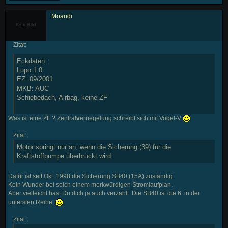
Moandi
Zitat:
Eckdaten:
Lupo 1.0
EZ: 09/2001
MKB: AUC
Schiebedach, Airbag, keine ZF
Was ist eine ZF ? Zentral
v
erriegelung schreibt sich mit Vogel-V
Zitat:
Motor springt nur an, wenn die Sicherung (39) für die
Kraftstoffpumpe überbrückt wird.
Dafür ist seit Okt. 1998 die Sicherung SB40 (15A) zuständig.
Kein Wunder bei solch einem merkwürdigen Stromlaufplan.
Aber vielleicht hast Du dich ja auch verzählt. Die SB40 ist die 6. in der
untersten Reihe.
Zitat: