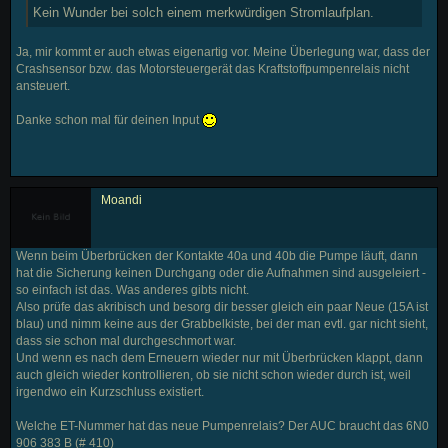
Kein Wunder bei solch einem merkwürdigen Stromlaufplan.
Ja, mir kommt er auch etwas eigenartig vor. Meine Überlegung war, dass der
Crashsensor bzw. das Motorsteuergerät das Kraftstoffpumpenrelais nicht
ansteuert.
Danke schon mal für deinen Input
Moandi
Wenn beim Überbrücken der Kontakte 40a und 40b die Pumpe läuft, dann
hat die Sicherung keinen Durchgang oder die Aufnahmen sind ausgeleiert -
so einfach ist das. Was anderes gibts nicht.
Also prüfe das akribisch und besorg dir besser gleich ein paar Neue (15A ist
blau) und nimm keine aus der Grabbelkiste, bei der man evtl. gar nicht sieht,
dass sie schon mal durchgeschmort war.
Und wenn es nach dem Erneuern wieder nur mit Überbrücken klappt, dann
auch gleich wieder kontrollieren, ob sie nicht schon wieder durch ist, weil
irgendwo ein Kurzschluss existiert.
Welche ET-Nummer hat das neue Pumpenrelais? Der AUC braucht das 6N0
906 383 B (# 410)