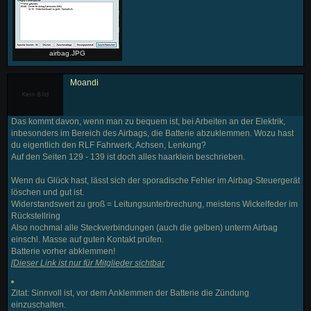
airbag.JPG
Moandi
Das kommt davon, wenn man zu bequem ist, bei Arbeiten an der Elektrik,
inbesonders im Bereich des Airbags, die Batterie abzuklemmen. Wozu hast
du eigentlich den RLF Fahrwerk, Achsen, Lenkung?
Auf den Seiten 129 - 139 ist doch alles haarklein beschrieben.
Wenn du Glück hast, lässt sich der sporadische Fehler im Airbag-Steuergerät
löschen und gut ist.
Widerstandswert zu groß = Leitungsunterbrechung, meistens Wickelfeder im
Rückstellring
Also nochmal alle Steckverbindungen (auch die gelben) unterm Airbag
einschl. Masse auf guten Kontakt prüfen.
Batterie vorher abklemmen!
[
Dieser Link ist nur für Mitglieder sichtbar
Zitat: Sinnvoll ist, vor dem Anklemmen der Batterie die Zündung
einzuschalten.