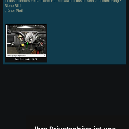
Ist das leitendes Fett auf dem Hupkontakt soll das so sein zur schmierung?
Siehe Bild
grüner Pfeil
hupkontakt.JPG