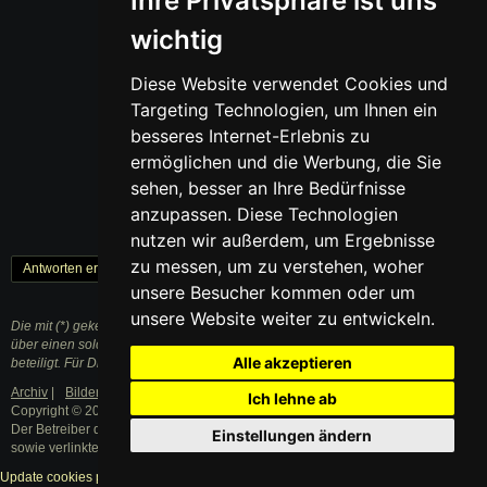
Ihre Privatsphäre ist uns
wichtig
Diese Website verwendet Cookies und
Targeting Technologien, um Ihnen ein
besseres Internet-Erlebnis zu
ermöglichen und die Werbung, die Sie
sehen, besser an Ihre Bedürfnisse
anzupassen. Diese Technologien
nutzen wir außerdem, um Ergebnisse
zu messen, um zu verstehen, woher
Antworten erstellen
« Zurück
1
Weiter »
unsere Besucher kommen oder um
unsere Website weiter zu entwickeln.
Die mit (*) gekennzeichneten Links sind sogenannte Affiliate Links. Kommt
über einen solchen Link ein Einkauf zustande, werden wir mit einer Provision
Alle akzeptieren
beteiligt. Für Dich entstehen dabei keine Mehrkosten.
Archiv
|
Bilder
|
Datenschutzerklärung
|
Impressum
Ich lehne ab
Copyright © 2003 - 2021 · Alle Rechte vorbehalten.
Der Betreiber distanziert sich ausdrücklich von den Inhalten der Forenbeiträge
Einstellungen ändern
sowie verlinkter Internetseiten.
Update cookies preferences