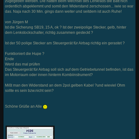
zugegeben werden. Die hatten beim Wechsel des Lenkrads die Batt nich
ordentlich abgeklemmt und somit den Widerstand zerschossen... iwie so war
das. Naja nach 30 Min. gings dann weiter und seitdem ist auch Ruhe!
von Jürgen M
Ist die Sicherung SB19, 15 A, ok ? Ist der zweipolige Stecker, gelb, hinter
dem Lenkstockschalter, richtig zusammen gesteckt ?
Ist der 50 polige Stecker am Steuergerät für Airbag richtig ein gerastet ?
Funktioniert die Hupe ?
Ende
Werd das mal prüfen
Das Steuergerät für Airbag soll sich auf dem Getriebetunnel befinden, ist das
im Motorraum oder innen hinterm Kombiinstrument?
Mißt man den Widerstand an dem 2pol.gelben Kabel ?und wieviel Ohm
sollte es sein bzw.nicht sein?
Schöne Grüße an Alle