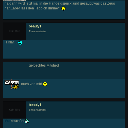
na dann wird jetzt mal in die Hände gspuckt und gesaugt was das Zeug
hält...aber lass den Teppich drnine^^
beauty1
Themenstarter
ja klar....
gelöschtes Mitglied
auch von mir!
beauty1
Themenstarter
dankeschön