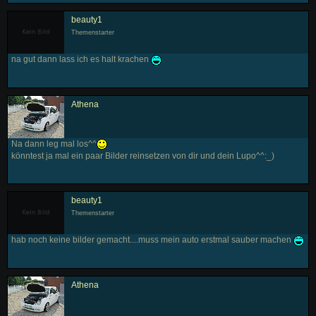
beauty1
Themenstarter
na gut dann lass ich es halt krachen
Athena
Na dann leg mal los^^
könntest ja mal ein paar Bilder reinsetzen von dir und dein Lupo^^:_)
beauty1
Themenstarter
hab noch keine bilder gemacht....muss mein auto erstmal sauber machen
Athena