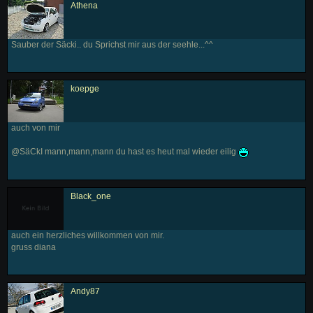
Athena
Sauber der Säcki.. du Sprichst mir aus der seehle...^^
koepge
auch von mir
@SäCkI mann,mann,mann du hast es heut mal wieder eilig
Black_one
auch ein herzliches willkommen von mir.
gruss diana
Andy87