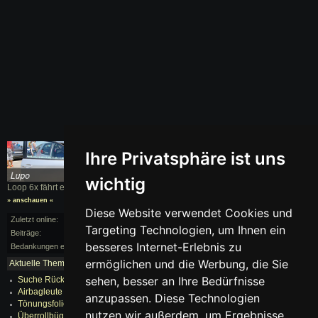
Ihre Privatsphäre ist uns
wichtig
Loop 6x fährt einen
Lupo
, BJ. 2003
Loop 6x's Gastauto
» anschauen «
» anschauen «
Diese Website verwendet Cookies und
Zuletzt online:
vor 37 Monaten
Targeting Technologien, um Ihnen ein
Beiträge:
176/235
besseres Internet-Erlebnis zu
Bedankungen erhalten:
12
ermöglichen und die Werbung, die Sie
Aktuelle Themen:
mehr...
sehen, besser an Ihre Bedürfnisse
Suche Rückleuchten
Airbagleute ist an
anzupassen. Diese Technologien
Tönungsfolie entfernen?
nutzen wir außerdem, um Ergebnisse
Überrollbügel einbauen?