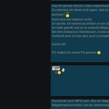
Hab mir gerade mal das Video angeschaut.
Du möchtest mir damit nicht sagen, daß ic
kommen?
Dann wird das natürlich nichts.
Ich dachte, ich komme da einfach so von o
Ich hatte gehofft, daß es ne einfache Mögli
Bei dem Aufwand je Überbrücken, ist das da
Vielleicht sehe ich das aber auch zu kompliz
Danke Dir!
PS: Hattest Du meine PN gelesen
Das könnte auch WFS3 sein. Also ein Wagen
Wegfahrspeerenmodul und der elektromagne