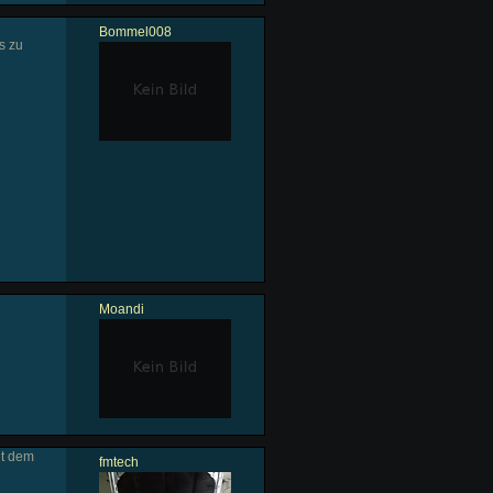
Bommel008
s zu
Moandi
it dem
fmtech