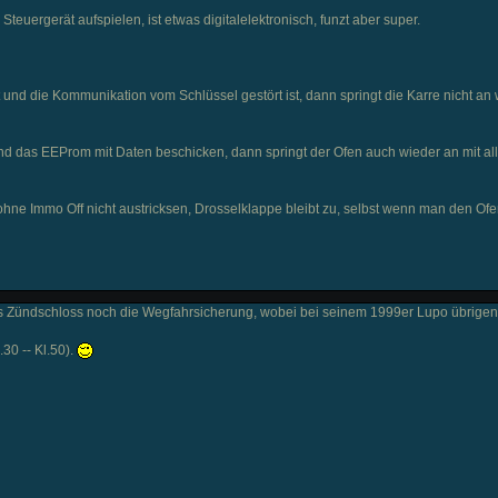
euergerät aufspielen, ist etwas digitalelektronisch, funzt aber super.
und die Kommunikation vom Schlüssel gestört ist, dann springt die Karre nicht an
nd das EEProm mit Daten beschicken, dann springt der Ofen auch wieder an mit al
 ohne Immo Off nicht austricksen, Drosselklappe bleibt zu, selbst wenn man den Of
s Zündschloss noch die Wegfahrsicherung, wobei bei seinem 1999er Lupo übrige
.30 -- Kl.50).