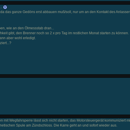
..
h da das ganze Gedöns erst abbauen muß/soll, nur um an den Kontakt des Anlasser
ben, wie an den Ölmessstab dran...
chkeit gibt, den Brenner noch so 2 x pro Tag im restlichen Monat starten zu können.
nn aber wohl erledigt.
iert...?
 mit Wegfahrsperre lässt sich nicht starten, das Motorsteuergerät kommuniziert m
tischen Spule am Zündschloss. Die Karre geht an und sofort wieder aus.