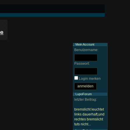
.: Mein Account
Benutzername:
Passwort:
Login merken
.: LupoForum
letzter Beitrag:
bremslicht leuchtet
links dauerhaft,und
rechtes bremslicht
tuts nicht...