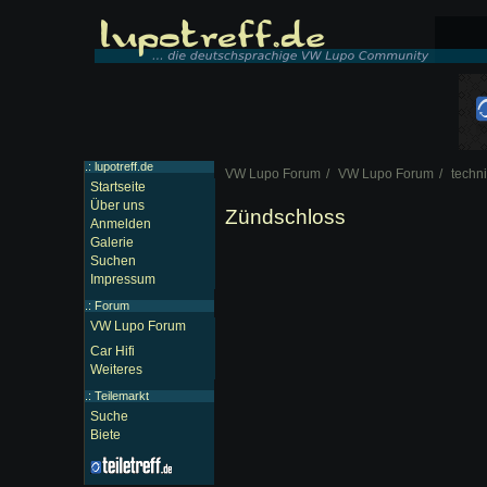
.: lupotreff.de
VW Lupo Forum
VW Lupo Forum
techn
Startseite
Über uns
Zündschloss
Anmelden
Galerie
Suchen
Impressum
.:
Forum
VW Lupo Forum
Car Hifi
Weiteres
.:
Teilemarkt
Suche
Biete