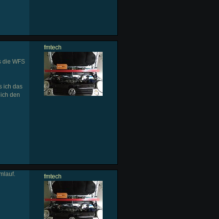
fmtech
s die WFS
s ich das
 ich den
mlauf.
fmtech