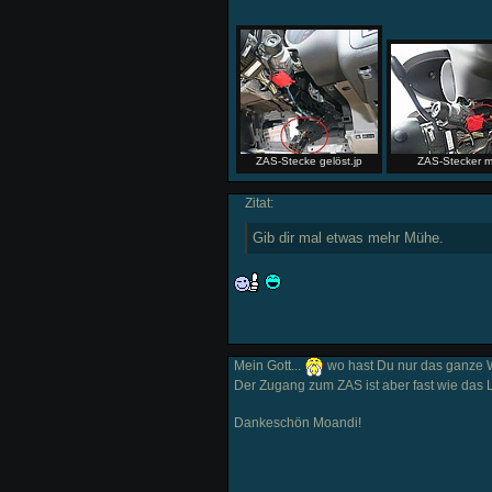
ZAS-Stecke gelöst.jp
ZAS-Stecker m
Zitat:
Gib dir mal etwas mehr Mühe.
Mein Gott...
wo hast Du nur das ganze Wi
Der Zugang zum ZAS ist aber fast wie das L
Dankeschön Moandi!