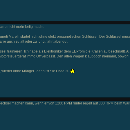
arre nicht mehr fertig macht.
eti Marelli startet nicht ohne elektromagnetischen Schlüssel. Der Schlüssel mus
rre auch zu alt oder zu jung, fährt aber gut.
l trainieren. Ich habe als Elektroniker dem EEProm die Krallen aufgeschnallt. Al
otorsteuergerät Immo Off verpasst. Den alten Wagen klaut doch niemand, obwohl
 wieder ohne Mängel...dann ist Sie Ende 20
wechsel machen kann, wenn er von 1200 RPM runter regelt auf 800 RPM beim War