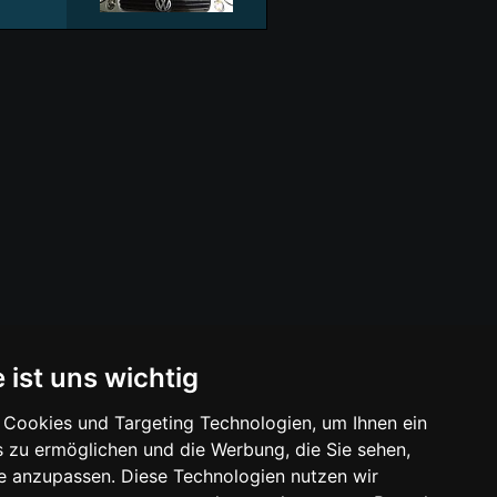
« Zurück
1
2
Weiter »
 ist uns wichtig
Cookies und Targeting Technologien, um Ihnen ein
24.06.2026
s zu ermöglichen und die Werbung, die Sie sehen,
25.07.2026
se anzupassen. Diese Technologien nutzen wir