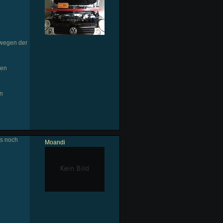
 wegen der
len
en
ns noch
Moandi