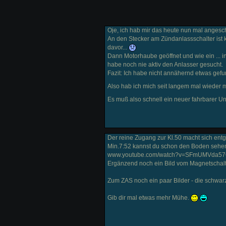
Oje, ich hab mir das heute nun mal angesc
An den Stecker am Zündanlassschalter ist 
davor...
Dann Motorhaube geöffnet und wie ein ... i
habe noch nie aktiv den Anlasser gesucht.
Fazit: Ich habe nicht annähernd etwas gef
Also hab ich mich seit langem mal wieder
Es muß also schnell ein neuer fahrbarer Unt
Der reine Zugang zur Kl.50 macht sich en
Min.7:52 kannst du schon den Boden sehe
www.youtube.com/watch?v=SFmUMVda5
Ergänzend noch ein Bild vom Magnetschalt
Zum ZAS noch ein paar Bilder - die schwa
Gib dir mal etwas mehr Mühe.