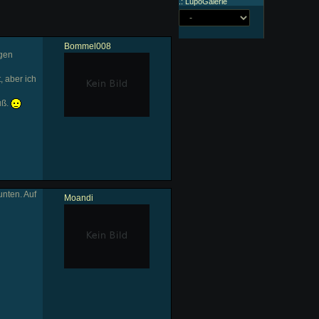
.: LupoGalerie
Bommel008
ngen
, aber ich
uß.
nten. Auf
Moandi