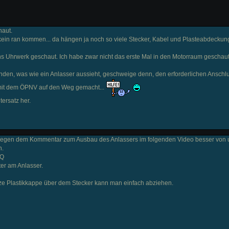
haut.
kein ran kommen... da hängen ja noch so viele Stecker, Kabel und Plasteabdecku
ns Uhrwerk geschaut. Ich habe zwar nicht das erste Mal in den Motorraum geschaut
unden, was wie ein Anlasser aussieht, geschweige denn, den erforderlichen Anschl
 mit dem ÖPNV auf den Weg gemacht...
ersatz her.
tgegen dem Kommentar zum Ausbau des Anlassers im folgenden Video besser von u
n.
7Q
er am Anlasser.
rze Plastikkappe über dem Stecker kann man einfach abziehen.