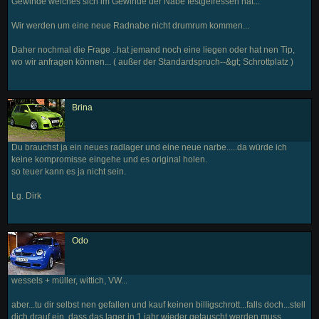
Gewinde welches sich im Gewinde der Nabe festgefressen hat...
Wir werden um eine neue Radnabe nicht drumrum kommen...
Daher nochmal die Frage ..hat jemand noch eine liegen oder hat nen Tip,
wo wir anfragen können... ( außer der Standardspruch--&gt; Schrottplatz )
Brina
Du brauchst ja ein neues radlager und eine neue narbe.....da würde ich
keine kompromisse eingehe und es original holen.
so teuer kann es ja nicht sein.
Lg. Dirk
Odo
wessels + müller, wittich, VW...
aber...tu dir selbst nen gefallen und kauf keinen billigschrott...falls doch...stell
dich drauf ein, dass das lager in 1 jahr wieder getauscht werden muss...