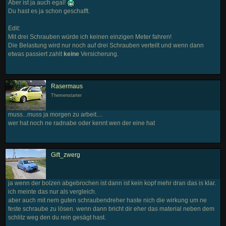
Aber ist ja auch egal!
Du hast es ja schon geschafft.
Edit:
Mit drei Schrauben würde ich keinen einzigen Meter fahren!
Die Belastung wird nur noch auf drei Schrauben verteilt und wenn dann
etwas passiert zahlt
keine
Versicherung.
Rasermaus
Themenstarter
muss...muss ja morgen zu arbeit....
wer hat noch ne radnabe oder kennt wen der eine hat
Gift_zwerg
ja wenn der bolzen abgebrochen ist dann ist kein kopf mehr dran das is klar.
ich meinte das nur als vergleich.
aber auch mit nem guten schraubendreher haste nich die wirkung um ne
feste schraube zu lösen. wenn dann bricht dir eher das material neben dem
schlitz weg den du rein gesägt hast.