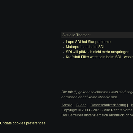
Aktuelle Themen:
Lupo SDI hat Startprobleme
Motorproblem beim SDI
SDI will plötzlich nicht mehr anspringen
Kraftstoff-Filter wechseln beim SDI - was 
Die mit (*) gekennzeichneten Links sind soge
entstehen dabei keine Mehrkosten.
Archiv
|
Bilder
|
Datenschutzerklärung
|
I
Copyright © 2003 - 2021 · Alle Rechte vorbe
Der Betreiber distanziert sich ausdrücklich v
Update cookies preferences