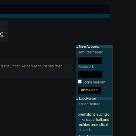
.: Mein Account
Benutzername:
ltest du noch keinen Account besitzten
Passwort:
Login merken
.: LupoForum
letzter Beitrag:
bremslicht leuchtet
links dauerhaft,und
rechtes bremslicht
tuts nicht...