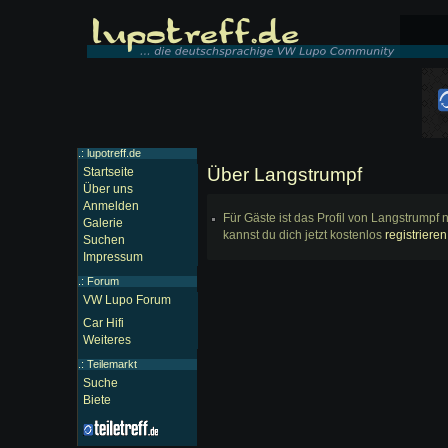
.: lupotreff.de
Über Langstrumpf
Startseite
Über uns
Anmelden
Für Gäste ist das Profil von Langstrumpf 
Galerie
kannst du dich jetzt kostenlos
registrieren
Suchen
Impressum
.:
Forum
VW Lupo Forum
Car Hifi
Weiteres
.:
Teilemarkt
Suche
Biete