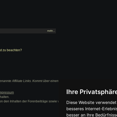
mehr...
ist zu beachten?
nannte Affiliate Links. Kommt über einen solchen Link ein Einkauf zustande, werden 
Ihre Privatsphäre
mpressum
halten.
on den Inhalten der Forenbeiträge sowie verlinkter Internetseiten.
Diese Website verwendet 
besseres Internet-Erlebni
besser an Ihre Bedürfnis