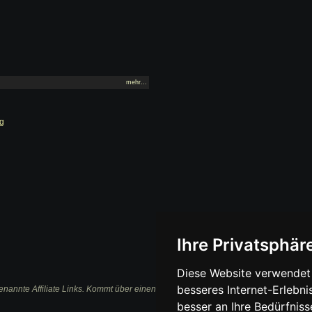
mehr...
ng
Ihre Privatsphäre
Diese Website verwendet 
besseres Internet-Erlebni
nannte Affiliate Links. Kommt über einen solchen Link ein Einkauf zustande, werden 
besser an Ihre Bedürfnis