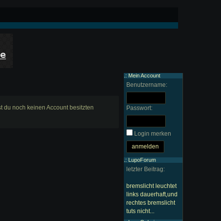
.: Mein Account
Benutzername:
est du noch keinen Account besitzten
Passwort:
Login merken
.: LupoForum
letzter Beitrag:
bremslicht leuchtet
links dauerhaft,und
rechtes bremslicht
tuts nicht...