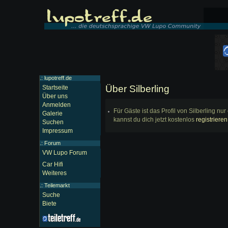
.: lupotreff.de
Über Silberling
Startseite
Über uns
Anmelden
Für Gäste ist das Profil von Silberling n
Galerie
kannst du dich jetzt kostenlos
registrieren
Suchen
Impressum
.:
Forum
VW Lupo Forum
Car Hifi
Weiteres
.:
Teilemarkt
Suche
Biete