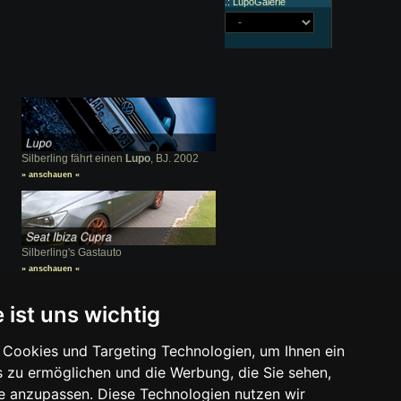
.: LupoGalerie
Silberling fährt einen
Lupo
, BJ. 2002
» anschauen «
Silberling's Gastauto
» anschauen «
Zuletzt online:
vor 60 Monaten
 ist uns wichtig
Beiträge:
47/66
Bedankungen erhalten:
2
Cookies und Targeting Technologien, um Ihnen ein
s zu ermöglichen und die Werbung, die Sie sehen,
wir mit einer Provision beteiligt. Für Dich
se anzupassen. Diese Technologien nutzen wir