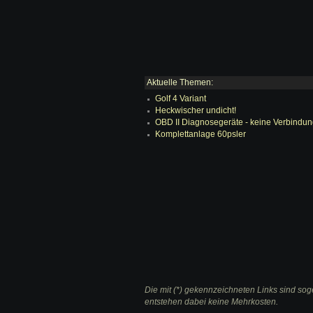
Aktuelle Themen:
Golf 4 Variant
Heckwischer undicht!
OBD II Diagnosegeräte - keine Verbindu
Komplettanlage 60psler
Die mit (*) gekennzeichneten Links sind soge
entstehen dabei keine Mehrkosten.